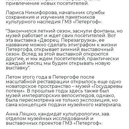
привлечение новых посетителей.
Лариса Никифорова,
н
ачальник службы
сохранения и изучения памятников
культурного наследия ГМЗ «Петергоф»:
"Закончился летний сезон, заснули фонтаны, но
музей работает и ждет свих посетителей. Вот
эта выставка «Дворец. Перезагрузка», ее
название можно сделать эпиграфом к жизни
Петергофа, открывает зимний выставочный
сезон. Вслед за этой выставкой откроются
другие, и мы ждем посетителей, практически
каждый месяц мы будем открывать новую
выставку".
Летом этого года в Петергофе после
масштабной реставрации открылось еще одно
новаторское пространство – музей «Государевы
потехи». В прошлые годы здесь также был
музей императорских велосипедов, однако,
была пересмотрена не только экспозиция, но
сама концепция подачи музейного материала.
Анна Ляшко, кандидат культурологии, зав.
отделом музейных исследований и
выставочных проектов ГМЗ «Петергоф»: