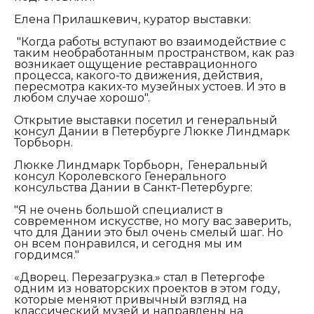
Елена Прилашкевич, куратор выставки:
"Когда работы вступают во взаимодействие с
таким необработанным пространством, как раз
возникает ощущение реставрационного
процесса, какого-то движения, действия,
пересмотра каких-то музейных устоев. И это в
любом случае хорошо".
Открытие выставки посетил и генеральный
консул Дании в Петербурге Люкке Линдмарк
Торбьорн.
Люкке Линдмарк Торбьорн,
Генеральный
консул Королевского Генерального
консульства Дании в Санкт-Петербурге:
"Я не очень большой специалист в
современном искусстве, но могу вас заверить,
что для Дании это был очень смелый шаг. Но
он всем понравился, и сегодня мы им
гордимся."
«Дворец. Перезагрузка.» стал в Петергофе
одним из новаторских проектов в этом году,
которые меняют привычный взгляд на
классический музей и направлены на