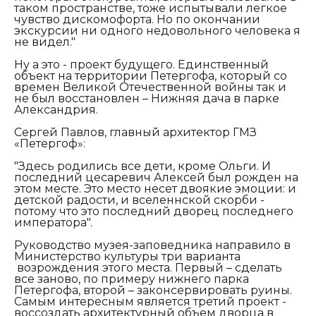
таком пространстве, тоже испытывали легкое
чувство дискомофорта. Но по окончании
экскурсии ни одного недовольного человека я
не видел."
Ну а это - проект будущего. Единственный
объект на территории Петергофа, который со
времен Великой Отечественной войны так и
не был восстановлен – Нижняя дача в парке
Александрия.
Сергей Павлов, главный архитектор ГМЗ
«Петергоф»:
"Здесь родились все дети, кроме Ольги. И
последний цесаревич Алексей был рожден на
этом месте. Это место несет двоякие эмоции: и
детской радости, и вселеннской скорби -
потому что это последний дворец последнего
императора".
Руководство музея-заповедника направило в
Министерство культуры три варианта
возрождения этого места. Первый – сделать
все заново, по примеру нижнего парка
Петергофа, второй – законсервировать руины.
Самым интересным является третий проект -
воссоздать архитектурный объем дворца в