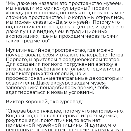
"Мы даже не назвали это пространство музеем,
мы назвали историко-культурный проект
«Государевы потехи», потому что здесь то самое
сложное пространство. Но когда мы открылись,
мы можем сказать: «Да, это музей». Потому что
подлинник есть, он здесь в центре, и здесь его
даже лучше видно, чем в традиционных
экспозициях, где мы проходим через тысячи
таких предметов".
Мультимедийное пространство, где можно
почувствовать себя и в каюте на корабле Петра
Первого, и зрителем в средневековом театре.
Для создания полного погружения в эпоху в
этих залах поработали не только специалисты
компьютерных технологий, но и
профессиональные театральные декораторы и
осветители. Даже экскурсоводам музея-
заповедника понадобилось время, чтобы
адаптироваться к новым условиям.
Виктор Хорошей, экскурсовод:
"Сперва было тяжелее, потому что непривычно.
Когда я сюда вошел впервые: играет музыка,
ржут лошади, поют птички, то есть нет
привычной музейной тишины. Я думаю, что
некоторые экскурсанты, впервые оказываясь в