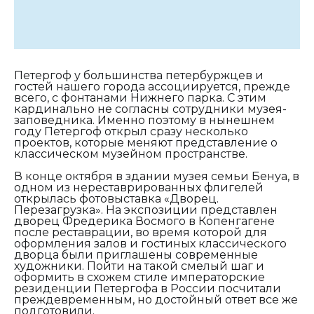
Петергоф у большинства петербуржцев и
гостей нашего города ассоциируется, прежде
всего, с фонтанами Нижнего парка. С этим
кардинально не согласны сотрудники музея-
заповедника. Именно поэтому в нынешнем
году Петергоф открыл сразу несколько
проектов, которые меняют представление о
классическом музейном пространстве.
В конце октября в здании музея семьи Бенуа, в
одном из нереставрированных флигелей
открылась фотовыставка «Дворец.
Перезагрузка». На экспозиции представлен
дворец Фредерика Восмого в Копенгагене
после реставрации, во время которой для
оформления залов и гостиных классического
дворца были приглашены современные
художники. Пойти на такой смелый шаг и
оформить в схожем стиле императорские
резиденции Петергофа в России посчитали
преждевременным, но достойный ответ все же
подготовили.