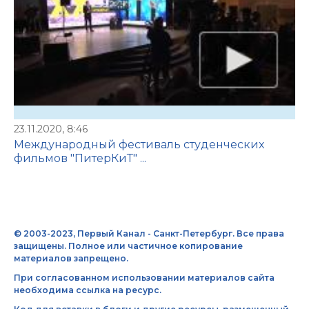
23.11.2020, 8:46
Международный фестиваль студенческих
фильмов "ПитерКиТ" ...
© 2003-2023, Первый Канал - Санкт-Петербург. Все права
защищены. Полное или частичное копирование
материалов запрещено.
При согласованном использовании материалов сайта
необходима ссылка на ресурс.