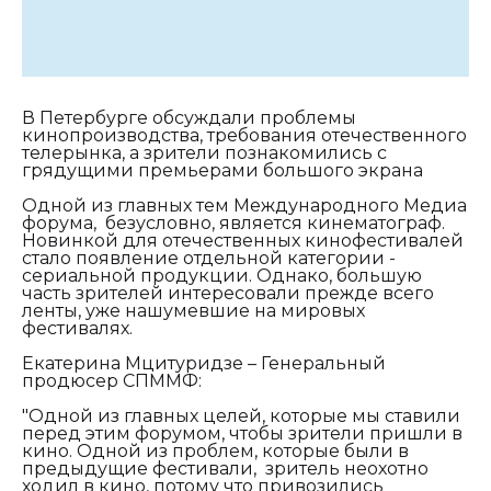
В Петербурге обсуждали проблемы
кинопроизводства, требования отечественного
телерынка, а зрители познакомились с
грядущими премьерами большого экрана
Одной из главных тем Международного Медиа
форума, безусловно, является кинематограф.
Новинкой для отечественных кинофестивалей
стало появление отдельной категории -
сериальной продукции. Однако, большую
часть зрителей интересовали прежде всего
ленты, уже нашумевшие на мировых
фестивалях.
Екатерина Мцитуридзе – Генеральный
продюсер СПММФ:
"Одной из главных целей, которые мы ставили
перед этим форумом, чтобы зрители пришли в
кино. Одной из проблем, которые были в
предыдущие фестивали, зритель неохотно
ходил в кино, потому что привозились