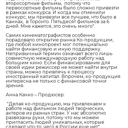
второсортные фильмы, потому что
первосортные фильмы было сложно привезти
в рамках конкурса. И когда мы отменили
конкурс, мы привезли все лучшее, что было в
Каннах, в Торонто. Пятьдесят фильмов за 6
дней. Мне кажется, это очень много".
Самих кинематографистов особенно
порадовало открытие рынка Ко-продукции,
где любой кинопроект мог потенциально
найти финансовую и иную поддержку.
Непривычный термин означает всего лишь
совместную международную работу над
большим кино. Если финансирование для
своей идеи режиссер не может найти внутри
страны, можно привлечь к процессу
иностранный капитал. Впрочем, ко-продукция
интересна не только с финансовой точки
зрения.
Анна Качко – Продюсер:
"Делая ко-продукцию, мы привлекаем к
работе над фильмом людей творческих,
актеров из разных стран. У нас абсолютно
развязаны руки, потому что мы можем
пригласить людей уникальных, которые
сделают что-то, чего в России еще нет".