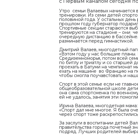
с Первым каналом сегодня п
Утро семьи Валаевых начинается в
тренировки. Из семи детей спорто
половиной года. У остальных день 
прошлом году губернатор подарил 
Спортивные секции стараются выб
тренируются на стадионе – они ч
очередную дистанцию в бассейне
разминается перед гимнастикой.
Дмитрий Валаев, многодетный пап
«Вэтом году у нас большие планы.
Средиземноморья, потом всей семь
по битлу и триатлу и со старшей
проехать в Батуми на чемпионат м
ехать на машине во Францию на пе
чтобы смогла поучавстовать и наша
Спорт в этой семье если не главное
общеобразовательной школе дети 
она сама спортсменка по военному
ей не удалось, занятия эти помогл
Ирина Валаева, многодетная мама:
«Спорт дал мне многое. Я была оч
через спорт тоже раскрепостились
За заслуги в воспитании детей Вал
правительства города почетный зн
подряд. Лучших родителей выбира