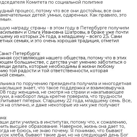
едседателя Комитета по социальной политике
удный процесс, потому что все они достойны, все они
амечательных детей: умных, одаренных. Как правило, это
мьи».
шую награду страны - в этом году в Петербурге получили
 Васильевич и Ольга Ивановна Шатровы, в браке уже почти
ршему из которых 24 года, а младшему – всего 2,5. Сами
етных семьях, и это очень хорошая традиция, отметил
Санкт-Петербурга:
ажная составляющая нашего общества, потому что в этих
ляющем большинстве, с детства учат умению заботиться о
 вещи делать, которые необходимы в жизни любому
нию той радости и той ответственности, которая
ной семьи».
альника по поручению президента получила и многодетная
наслышке знает, что такое поддержка и взаимовыручка.
08 году женщина, не смотря на страхи и накатывающее
руки, а наоборот лишь крепче поверила, что трудности
питывает пятерых. Старшему 22 года, младшему семь. Все,
тся на отлично, и даже некоторые из них уже получают
ма:
аши дети учились в институтах, потому что, к сожалению,
учить высшее образование. Наверное, жизнь она дает то,
икогда не боюсь, не знаю почему. Я понимаю, что бывают
усок хлеба, бывают такие дни, но на следующий день Бог