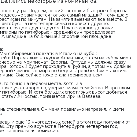
оделились некоторые из номинантов.
 шесть утра. Подъем, легкий завтрак и быстрые сборы на
м здесь не занимается только самый младший – ему два с
расписан по минутам. На занятия выезжают все вместе. В
автобус, на нем теперь семья и колесят дружно.
ирать рядом друг с другом. Пока старшие девочки
емпионы по пятиборью - средний сын преодолевает
. А младшие на ближайшей спортивной площадке
а:
 Мы собираемся поехать: в Италию на кубок
ей в Португалию на кубок Атлантики, затем на кубок мира
 дочерью на чемпионат Европы. Оттуда мы должны сразу
ира, который будет проходить в Грузии, а потом мы должны
рвый чемпионат мира по бегу и стрельбе. Там мы хотим,
 мама. Она сейчас тоже стала тренироваться».
, то точно на первом месте. Хотя, и в
тоже учатся хорошо, уверяет мама семейства. В прошлом
 пятиборью. И хотя больших спортивных высот добиться
и стать личностью, признается Ирина Валаева.
ень стеснительная. Он меня правильно направил. И дети
».
аевы и еще 13 многодетных семей в этом году получили от
ак. Эту премию вручают в Петербурге четвертый год
ет специальная комиссия.