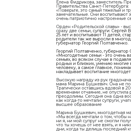
Елена Фидрикова, заместитель Пр
Правительства Санкт-Петербурга:
«Поверьте, это самый тяжелый и тр
замечательные. Они воспитывают з
очень патриотично настроенные се
Орден «Родительской славы» - выс
сразу две семьи
, супруги: Сергей
25 лет и воспитывают 11 детей, ста
родители так же выросли в многод
губернатор Георгий Полтавченко.
Георгий Полтавченко, губернатор 
«Многодетные семьи - это очень в
семьях, во всяком случае в подав
родных и близких, умению многие
человеку, а самое главное, понима
накладывает воспитание многодет
Высокую награду из рук градонач
мама Марина Бушкевич. Она не по
Трагически оставшись вдовой в 20
временами отчаяние, не опустила 
преодолимы. Сегодня она одна вос
как когда-то мечтали супруги, уча
высшее образование
Марина Бушкевич, многодетная ма
«Мы всегда мечтали о том, чтобы н
ни я, ни мой супруг не смогли пол
что ты хочешь от нее взять, и я н
дни, когда ты делишь последний к