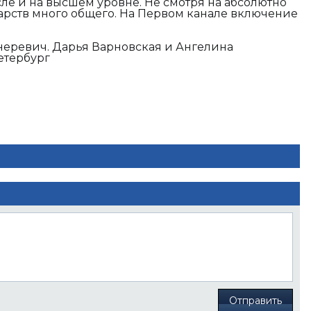
сле и на высшем уровне. Не смотря на абсолютно
дарств много общего. На Первом канале включение
еревич. Дарья Варновская и Ангелина
етербург
Отправить