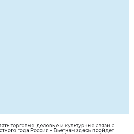
ять торговые, деловые и культурные связи с
стного года Россия – Вьетнам здесь пройдет