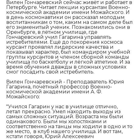
Вилен Гончаревский сейчас живёт и работает в
Петербурге. Читает лекции курсантам Военно-
космической академии имени Можайского. И
в день космонавтики он рассказал молодым
воспитанникам о том, каким на самом деле был
его знаменитый ученик. Познакомились они в
Оренбурге, в лётном училище, где
Гончаревский учил Гагарина управлять
истребителями. Ещё до покорения космоса
курсант проявлял лидерские качества и
показывал характер, был командиром учебной
группы курсантов и членом сборной команды
училища по баскетболу и лёгкой атлетике. И за
время обучения дважды в сложных условиях
смог посадить свой истребитель.
Вилен Гончаревский - Преподаватель Юрия
Гагарина, почётный профессор Военно-
космической академии имени А. Ф.
Можайского:
"Учился Гагарин у нас в училище отлично,
летал прекрасно. Умел находить выходы из
самых сложных ситуаций. Возраста мы были
одинакового. Были мы холостяками и
соответственно на танцы мы ходили в одно и то
же место, в клуб нашего училища. И вот там,
кстати говоря, Юрий Алексеевич