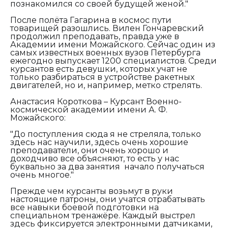
познакомился со своей будущей женой."
После полёта Гагарина в космос пути
товарищей разошлись. Вилен Гончаревский
продолжил преподавать, правда уже в
Академии имени Можайского. Сейчас один из
самых известных военных вузов Петербурга
ежегодно выпускает 1200 специалистов. Среди
курсантов есть девушки, которых учат не
только разбираться в устройстве ракетных
двигателей, но и, например, метко стрелять.
Анастасия Короткова – Курсант Военно-
космической академии имени А. Ф.
Можайского:
"До поступления сюда я не стреляла, только
здесь нас научили, здесь очень хорошие
преподаватели, они очень хорошо и
доходчиво все объясняют, то есть у нас
буквально за два занятия начало получаться
очень многое."
Прежде чем курсанты возьмут в руки
настоящие патроны, они учатся отрабатывать
все навыки боевой подготовки на
специальном тренажёре. Каждый выстрел
здесь фиксируется электронными датчиками,