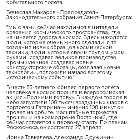
орбитального полета.
Вячеслав Макаров - Председатель
Законодательного собрания Санкт-Петербурга:
"Мы с вами сейчас находимся в цитадели
освоения космического пространства, где
начинается дорога в космос. Здесь находятся
люди, которые очень много сделали для
создания новых образцов космической
техники, люди, которые своим трудом, умом,
руками , создавая великое производство
промышленное, создавая новые
конструкторские образцы, создавая новые
технологии, положили начало вот этому
историческому событию."
В честь 55-летнего юбилея первого полета
человека в космос прошла и всероссийская
акция «Подними голову». В каждом городе в
небо запустили 108 тысяч воздушных шаров с
портретом Гагарина — именно 108 минут он
провел на орбите. Масштабные торжества
прошли и на космодроме Восточный, где
сейчас готовятся к первому старту. По планам
Роскосмоса, он состоится 27 апреля.
Ирина Товкалева. Александр Дружинин.