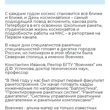
С каждым годом космос становится всё ближе
и ближе, и День космонавтики – самый
подходящий повод вспомнить, какова роль
Петербурга в его освоении. Школьные ракеты,
студенческая жизнь космонавтов и
подробности работы на МКС – в репортаже на
Первом канале.
В наши дни специалистов ракетных
специальностей готовят в десятке городов
России, но пионером в этой области была
Северная столица, а именно Военмех.
Константин Иванов, Ректор БГТУ "Военмех" им.
Д.Ф. Устинова, доктор технических наук,
профессор:
"В 1946 году у нас был открыт первый факультет
ракетостроения. Он начал готовить кадры
инженерные по направлению "Баллистика",
"Проектирование ракетных систем", "Ракетные
двигатели", "Системы управления ракетными
двигателями и ракетными комплексами"."
Военмех - альма-матер не только известных