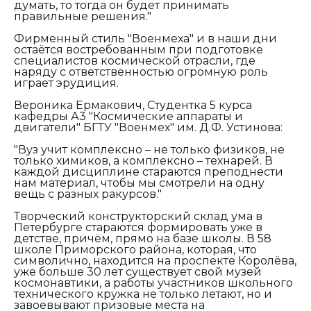
думать, то тогда он будет принимать
правильные решения."
Фирменный стиль "Военмеха" и в наши дни
остаётся востребованным при подготовке
специалистов космической отрасли, где
наряду с ответственностью огромную роль
играет эрудиция.
Вероника Ермакович, Студентка 5 курса
кафедры А3 "Космические аппараты и
двигатели" БГТУ "Военмех" им. Д.Ф. Устинова:
"Вуз учит комплексно – не только физиков, не
только химиков, а комплексно – технарей. В
каждой дисциплине стараются преподнести
нам материал, чтобы мы смотрели на одну
вещь с разных ракурсов."
Творческий конструкторский склад ума в
Петербурге стараются формировать уже в
детстве, причём, прямо на базе школы. В 58
школе Приморского района, которая, что
символично, находится на проспекте Королёва,
уже больше 30 лет существует свой музей
космонавтики, а работы участников школьного
технического кружка не только летают, но и
завоёвывают призовые места на