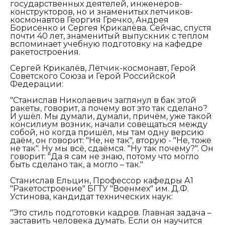
государственных деятелей, инженеров-
конструкторов, но и знаменитых летчиков-
космонавтов Георгия Гречко, Андрея
Борисенко и Сергея Крикалёва. Сейчас, спустя
почти 40 лет, знаменитый выпускник с теплом
вспоминает учебную подготовку на кафедре
ракетостроения.
Сергей Крикалёв, Лётчик-космонавт, Герой
Советского Союза и Герой Российской
Федерации:
"Станислав Николаевич заглянул в бак этой
ракеты, говорит, а почему вот это так сделано?
И ушёл. Мы думали, думали, причём, уже такой
консилиум возник, начали совещаться между
собой, но когда пришёл, мы там одну версию
даём, он говорит: "Не, не так", вторую - "Не, тоже
не так". Ну мы всё, сдаёмся. "Ну так почему?". Он
говорит: "Да я сам не знаю, потому что могло
быть сделано так, а могло – так."
Станислав Ельцин, Профессор кафедры А1
"Ракетостроение" БГТУ "Военмех" им. Д.Ф.
Устинова, кандидат технических наук:
"Это стиль подготовки кадров. Главная задача –
заставить человека думать. Если он научится