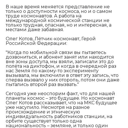
В наше время меняется представление не
только о доступности космоса, но и о самом
труде космонавтов. А работа на
международной космической станции не
только трудная, опасная, но и интересная, а
местами даже забавная.
Олег Котов, Лётчик-космонавт, Герой
Российской Федерации:
"Когда по мобильной связи вы пытаетесь
дозвониться, и абонент занят или находится
вне зоны доступа, мы взяли, записали это до
полёта на диктофон, и когда в очередной раз
нас Земля по какому-то эксперименту
вызывала, мы включили в ответ эту запись, что
сперва вызвало у них оторопь, потом они даже
пытались второй раз вызвать."
Сегодня уже неоспорим факт, что для нашей
планеты космос – это будущее. Но космонавт
Олег Котов рассказывает, что на МКС будущее
уже насупило. Несмотря на разное
происхождение и этническую
индивидуальность работников станции, на
орбите существует только одна
национальность – земляне, и только один