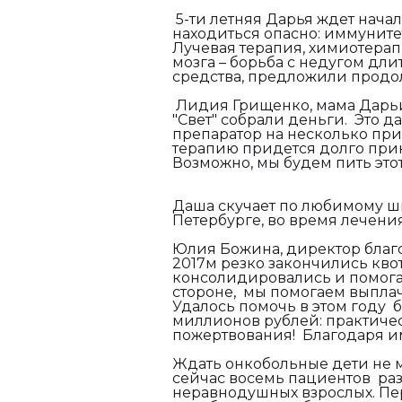
5-ти летняя Дарья ждет начал
находиться опасно: иммуните
Лучевая терапия, химиотерап
мозга – борьба с недугом дли
средства, предложили прод
Лидия Грищенко, мама Дарь
"Свет" собрали деньги. Это д
препаратор на несколько прие
терапию придется долго при
Возможно, мы будем пить это
Даша скучает по любимому шпи
Петербурге, во время лечен
Юлия Божина, директор благо
2017м резко закончились кв
консолидировались и помог
стороне, мы помогаем выплач
Удалось помочь в этом году б
миллионов рублей:
практиче
пожертвования! Благодаря им
Ждать онкобольные дети не мо
сейчас восемь пациентов ра
неравнодушных взрослых. Пе