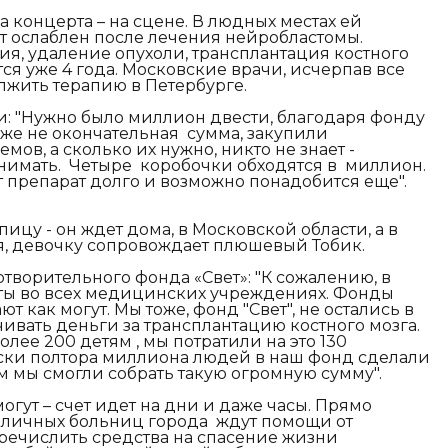
а концерта – на сцене. В людных местах ей
т ослаблен после лечения нейробластомы.
ия, удаление опухоли, трансплантация костного
тся уже 4 года. Московские врачи, исчерпав все
олжить терапию в Петербурге.
и:
"Н
ужно было миллион двести, благодаря фонду
аже не окончательная сумма,
закупили
мов, а сколько их нужно,
никто не знает -
нимать. Четыре коробочки обходятся в миллион.
т препарат долго и возможно понадобится еще".
цу - он ждет дома, в Московской области, а в
ия, девочку сопровождает плюшевый Тобик.
творительного фонда «Свет»: "К сожалению, в
оты во всех медицинских учреждениях. Фонды
ают как
могут. Мы тоже, фонд "Свет", не остались в
ивать деньги за трансплантацию костного мозга.
олее 200 детям ,
мы потратили на это 130
ски полтора миллиона людей в наш фонд сделали
 мы смогли собрать такую огромную сумму".
гут – счет идет на дни и даже часы. Прямо
зличных больниц города ждут помощи от
речислить средства на спасение жизни