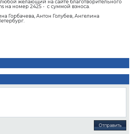
 любой желающий на сайте благотворительного
ms
на номер 2425 - с суммой взноса.
на Горбачева, Антон Голубев, Ангелина
рвый канал - Петербург.
Отправить