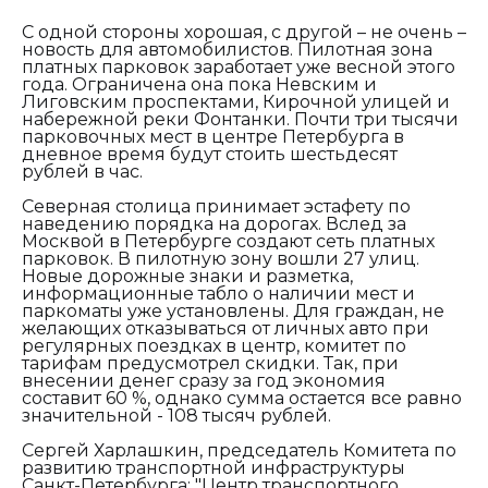
С одной стороны хорошая, с другой – не очень –
новость для автомобилистов. Пилотная зона
платных парковок заработает уже весной этого
года. Ограничена она пока Невским и
Лиговским проспектами, Кирочной улицей и
набережной реки Фонтанки. Почти три тысячи
парковочных мест в центре Петербурга в
дневное время будут стоить шестьдесят
рублей в час.
Северная столица принимает эстафету по
наведению порядка на дорогах. Вслед за
Москвой в Петербурге создают сеть платных
парковок.
В пилотную зону вошли 27 улиц.
Новые дорожные знаки и разметка,
информационные табло о наличии мест и
паркоматы уже установлены.
Для граждан, не
желающих отказываться от личных авто при
регулярных поездках в центр, комитет по
тарифам предусмотрел скидки. Так, при
внесении денег сразу за год экономия
составит 60 %, однако сумма остается все равно
значительной - 108 тысяч рублей.
Сергей Харлашкин, председатель Комитета по
развитию транспортной инфраструктуры
Санкт-Петербурга:
"Центр транспортного