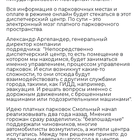
Вся информация о парковочных местах и
оплате в режиме онлайн будет стекаться в этот
диспетчерский центр. По сути – это
электронный мозг платного парковочного
пространства.
Александр Аргеландер, генеральный
директор компании
подрядчика:
"Непосредственно
диспетчерский центр, то есть помещение в
котором мы находимся, будет заниматься
именно управлением, процессом управления
парковок. И если возникнут какие-то
сложности, то они отсюда будут
взаимодействовать с другими службами
города, такими, как ГИДД, например,
эвакуация. И решать вопросы именно с
дорожным движением, с брошенными
машинами или подозрительными машинами".
Идею платных парковок Смольный начал
реализовывать два года назад. Мнения
горожан сразу разделились: "безлошадные"
поддержали чиновников, многие
автомобилисты возмутились, а жители центра
испугались. Между тем решение принято: до
две тысячи девятнадцатого года в центре