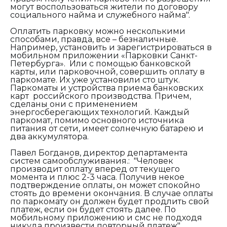
могут воспользоваться жители по договору
социального найма и служебного найма".
Оплатить парковку можно несколькими
способами, правда, все – безналичные.
Например, установить и зарегистрироваться в
мобильном приложении «Парковки Санкт-
Петербурга». Или с помощью банковской
карты, или парковочной, совершить оплату в
паркомате. Их уже установили сто штук.
Паркоматы и устройства приема банковских
карт российского производства. Причем,
сделаны они с применением
энергосберегающих технологий. Каждый
паркомат, помимо основного источника
питания от сети, имеет солнечную батарею и
два аккумулятора.
Павел Богданов, директор департамента
систем самообслуживания.:
"
Человек
производит оплату вперед от текущего
момента и плюс 2-3 часа. Получив некое
подтверждение оплаты, он может спокойно
стоять до времени окончания. В случае оплаты
по паркомату он должен будет продлить свой
платеж, если он будет стоять далее. По
мобильному приложению и смс не подходя
никуда произвести повторный платеж".