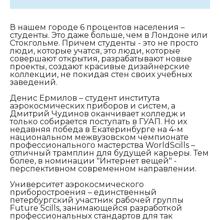
В нашем городе 6 процентов населения –
студенты. Это даже больше, чем в Лондоне или
Стокгольме. Причем студенты - это не просто
люди, которые учатся, это люди, которые
совершают открытия, разрабатывают новые
проекты, создают красивые дизайнерские
коллекции, не покидая стен своих учебных
заведений.
Денис Ермилов – студент института
аэрокосмических приборов и систем, а
Дмитрий Чудинов оканчивает колледж и
только собирается поступать в ГУАП. Но их
недавняя победа в Екатеринбурге на 4-м
национальном межвузовском чемпионате
профессионального мастерства WorldScills –
отличный трамплин для будущей карьеры. Тем
более, в номинации "Интернет вещей" -
перспективном современном направлении.
Университет аэрокосмического
приборостроения – единственный
петербургский участник рабочей группы
Future Scills, занимающейся разработкой
профессиональных стандартов для так