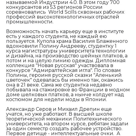
называемой Индустрии 4.0. В этом году 700
конкурсантов из 53 регионов России
соревновались World Scills сквозных рабочих
профессий высокотехнологичных отраслей
промышленности.
Возможность начать карьеру еще в институте
есть у каждого студента, не каждый ею
пользуется. Купола храма Василия Блаженного
вдохновили Полину Андрееву, студентку 1
курса магистратуры университета технологии
и дизайна, на производство шейных платков, а
потом и на целую линию одежды. Дипломная
коллекция "Новая русская" участвовала в
конкурсе "Адмиралтейская игла". По словам
Полины, героиня русской сказки "Аленький
цветочек" одевалась бы именно так, окажись
она в 21 веке. Сама же студентка недавно
побывала на стажировке во Франции в модном
доме шелковых платков, а нынче колдует над
костюмом для недели моды в Японии.
Александр Серов и Михаил Дрепин еще
учатся, но уже работают. В высшей школе
теоретической механики Политехнического
университета, на втором курсе, ребятам задали
за один семестр создать рабочее устройство.
Первое детище - интеллектуальные очки.
А