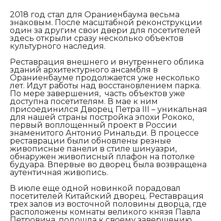
2018 год стал для Ораниенбаума весьма
знаковым. После масштабной реконструкции
один за другим свои двери для посетителей
здесь открыли сразу несколько объектов
культурного наследия.
Реставрация внешнего и внутреннего облика
зданий архитектурного ансамбля в
Ораниенбауме продолжается уже несколько
лет. Идут работы над восстановлением парка.
По мере завершения, часть объектов уже
доступна посетителям. В мае к ним
присоединился Дворец Петра III – уникальная
для нашей страны постройка эпохи Рококо,
первый воплощенный проект в России
знаменитого Антонио Ринальди. В процессе
реставрации были обновлены резные
живописные панели в стиле шинуазри,
обнаружен живописный плафон на потолке
будуара. Впервые во дворец была возвращена
аутентичная живопись.
В июле еще одной новинкой порадовал
посетителей Китайский дворец. Реставрация
трех залов из восточной половины дворца, где
расположены комнаты великого князя Павла
Петровича, подошла к своему завершению.