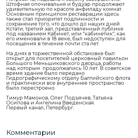
Штофная опочивальня и будуар продолжают
удивительную по красоте анфиладу комнат.
Основным принципом реставрации здесь
также стал приоритет подлинности и
сохранение того, что дошло до наших дней.
Кстати, третий зал, представленный публике
под названием Кабинет, или "кабинетик", как
его именовали в 18 веке, был недоступен для
посещения в течение почти ста лет.
На днях в торжественной обстановке был
открыт для посетителей церковный павильон
Большого Меньшиковского дворца, работы
над которым продолжались 10 лет. В советское
время здание было передано
Гидрографическому отделу Балтийского флота
и практически все внутреннее пространство
было перестроено.
Тимур Мамонов, Олег Подъячев, Татьяна
Осипова и Ангелина Введенская.
Первый канал, Петербург.
Комментарии