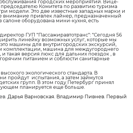
 обслуживания городских мероприятий.
Вице-
 председателю Комитета по развитию туризма
ри модели. Это две известные западных марки и
ое внимание привлек лайнер, предназначенный
в салоне оборудована мини-кухня, есть
иректор ГУП "Пассажиравтотранс": "С
егодня 56
ширить линейку возможных услуг, которые мы
ь это машины для внутригородских экскурсий,
ем комплектации, машина для междугороднего
и, и такая версия люкс для дальних поездок , в
 горячим питанием и соблюсти санитарные
высокого экологического стандарта. В
и пройдут испытания, а затем займутся
детских групп. В этом году Петербург принял
ледующем планируется еще больше.
ев.
Дарья Варновская. Владимир Пивнев. Первый