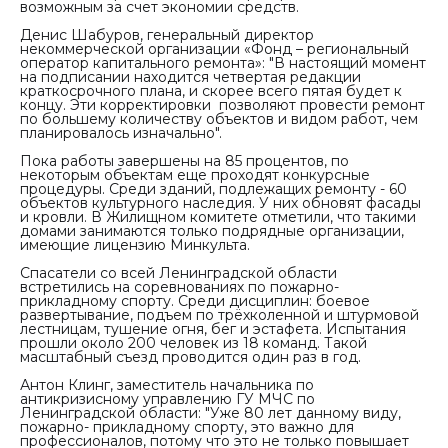
возможным за счет экономии средств.
Денис Шабуров, генеральный директор
некоммерческой организации «Фонд – региональный
оператор капитального ремонта»:
"В настоящий момент
на подписании находится четвертая редакции
краткосрочного плана, и скорее всего пятая будет к
концу. Эти корректировки позволяют провести ремонт
по большему количеству объектов и видом работ, чем
планировалось изначально".
Пока работы завершены на 85 процентов, по
некоторым объектам еще проходят конкурсные
процедуры. Среди зданий, подлежащих ремонту - 60
объектов культурного наследия. У них обновят фасады
и кровли. В Жилищном комитете отметили, что такими
домами занимаются только подрядные организации,
имеющие лицензию Минкульта.
Спасатели со всей Ленинградской области
встретились на соревнованиях по пожарно-
прикладному спорту. Среди дисциплин: боевое
развертывание, подъем по трёхколенной и штурмовой
лестницам, тушение огня, бег и эстафета. Испытания
прошли около 200 человек из 18 команд. Такой
масштабный съезд проводится один раз в год.
Антон Клинг, заместитель начальника по
антикризисному управлению ГУ МЧС по
Ленинградской области:
"Уже 80 лет данному виду,
пожарно- прикладному спорту, это важно для
профессионалов, потому что это не только повышает