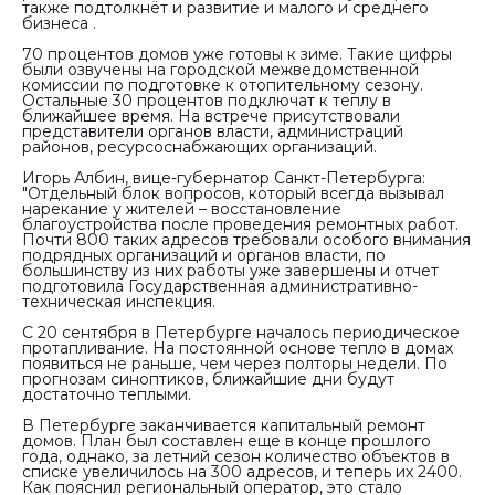
также подтолкнёт и развитие и малого и среднего
бизнеса .
70 процентов домов уже готовы к зиме. Такие цифры
были озвучены на городской межведомственной
комиссии по подготовке к отопительному сезону.
Остальные 30 процентов подключат к теплу в
ближайшее время. На встрече присутствовали
представители органов власти, администраций
районов, ресурсоснабжающих организаций.
Игорь Албин, вице-губернатор Санкт-Петербурга:
"
Отдельный блок вопросов, который всегда вызывал
нарекание у жителей – восстановление
благоустройства после проведения ремонтных работ.
Почти 800 таких адресов требовали особого внимания
подрядных организаций и органов власти, по
большинству из них работы уже завершены и отчет
подготовила Государственная административно-
техническая инспекция.
С 20 сентября в Петербурге началось периодическое
протапливание. На постоянной основе тепло в домах
появиться не раньше, чем через полторы недели. По
прогнозам синоптиков, ближайшие дни будут
достаточно теплыми.
В Петербурге заканчивается капитальный ремонт
домов. План был составлен еще в конце прошлого
года, однако, за летний сезон количество объектов в
списке увеличилось на 300 адресов, и теперь их 2400.
Как пояснил региональный оператор, это стало