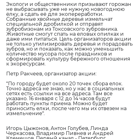
Экологи и общественники призывают горожан
не выбрасывать уже не нужную новогоднюю
ёлку, а сдать её для экопереработки.
Собранные хвойные деревья измельчат
специальной дробилкой и отправят
зубробизонам из Токсовского зубровника.
Животные смогут спать на еловых опилках и
даже ими питаться. Цель организаторов акции
не только утилизировать деревья и порадовать
зубров, но и показать, как можно уменьшить
количество мусора после праздников и
сформировать культуру бережного отношения
к экоресурсам.
Петр Ракчеев, организатор акции:
"По городу будет около 20 точек сбора елок.
Точно адреса не знаю, но у нас в социальных
сетях есть ссылки на все адреса. Там все
указано. 16 января с 12 до 14 часов будут
работать пункты приема. Можно будет
приносить елки, после чего мы их отвезем на
измельчение".
Игорь Цыжонов, Антон Голубев, Линда
Черкасова, Владимир Пивнев и Андрей
Клемешов. Первый канал - Петербург.