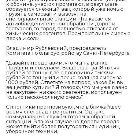
к обочине, участок прометают, в результате
образуется снежный вал, который уже ночью
грузят в самосвал и вывозят на
снегоплавильные станции. Что касается
антиобледенительной обработки дорог и
тротуаров, то город полностью отказался от
химических реагентов. Посыпают лишь смесью
песка и соли.
Владимир Рублевский, председатель
Комитета по благоустройству Санкт-Петербурга:
"Давайте представим, что мы на рынке.
Пришли и покупаем. Вещество - за 18 тысяч
рублей за тонну, две с половиной тысячи
рублей за тонну или песко-соляная смесь за
1000 рублей. Ответьте на вопрос, какое бы вы
вещество купили? Я говорю, что мы уже давно
не закупаем никаких реагентов, используем
только песко-соляную смесь".
Синоптики прогнозируют, что в ближайшее
время снегопад прекратится. Однако
коммунальные службы готовы к обратной
ситуации. В таком случае на дороги города
может выйти более полутора тысяч единиц
уборочной техники.