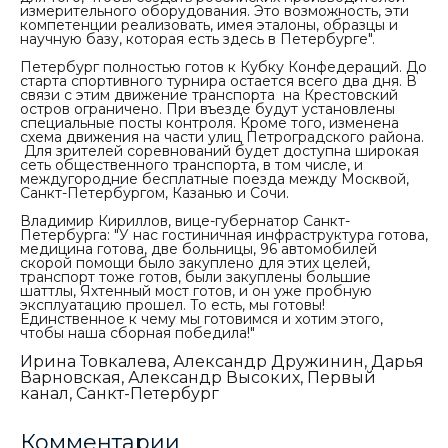
измерительного оборудования. Это возможность, эти
компетенции реализовать, имея эталоны, образцы и
научную базу, которая есть здесь в Петербурге".
Петербург полностью готов к Кубку Конфедераций. До
старта спортивного турнира остается всего два дня. В
связи с этим движение транспорта на Крестовский
остров ограничено. При въезде будут установлены
специальные посты контроля. Кроме того, изменена
схема движения на части улиц Петроградского района.
Для зрителей соревнований будет доступна широкая
сеть общественного транспорта, в том числе, и
междугородние бесплатные поезда между Москвой,
Санкт-Петербургом, Казанью и Сочи.
Владимир Кириллов, вице-губернатор Санкт-
Петербурга:
"У нас гостиничная инфраструктура готова,
медицина готова, две больницы, 96 автомобилей
скорой помощи было закуплено для этих целей,
транспорт тоже готов, были закуплены большие
шаттлы, Яхтенный мост готов, и он уже пробную
эксплуатацию прошел. То есть, мы готовы!
Единственное к чему мы готовимся и хотим этого,
чтобы наша сборная победила!"
Ирина Товкалева, Александр Дружинин, Дарья
Варновская, Александр Высоких, Первый
канал, Санкт-Петербург
Комментарии