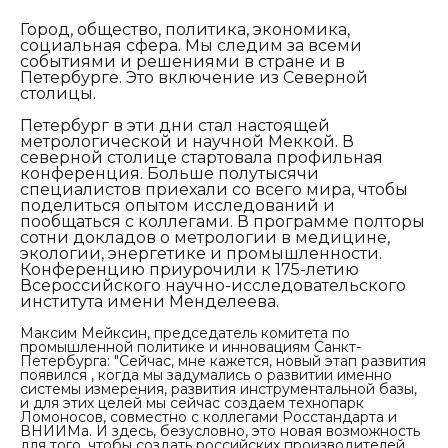
Город, общество, политика, экономика,
социальная сфера. Мы следим за всеми
событиями и решениями в стране и в
Петербурге. Это включение из Северной
столицы.
Петербург в эти дни стал настоящей
метрологической и научной Меккой. В
северной столице стартовала профильная
конференция. Больше полутысячи
специалистов приехали со всего мира, чтобы
поделиться опытом исследований и
пообщаться с коллегами. В программе полторы
сотни докладов о метрологии в медицине,
экологии, энергетике и промышленности.
Конференцию приурочили к 175-летию
Всероссийского научно-исследовательского
института имени Менделеева.
Максим Мейксин, председатель комитета по
промышленной политике и инновациям Санкт-
Петербурга:
"Сейчас, мне кажется, новый этап развития
появился , когда мы задумались о развитии именно
системы измерения, развития инструментальной базы,
и для этих целей мы сейчас создаем технопарк
Ломоносов, совместно с коллегами Росстандарта и
ВНИИМа. И здесь, безусловно, это новая возможность
для того, чтобы создать российских производителей