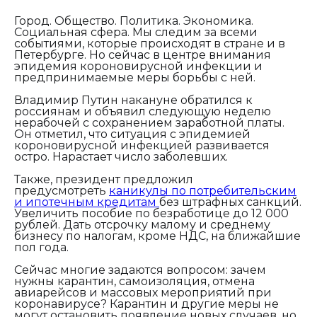
Город. Общество. Политика. Экономика.
Социальная сфера. Мы следим за всеми
событиями, которые происходят в стране и в
Петербурге. Но сейчас в центре внимания
эпидемия короновирусной инфекции и
предпринимаемые меры борьбы с ней.
Владимир Путин накануне обратился к
россиянам и объявил следующую неделю
нерабочей с сохранением заработной платы.
Он отметил, что ситуация с эпидемией
короновирусной инфекцией развивается
остро. Нарастает число заболевших.
Также, президент предложил
предусмотреть
каникулы по потребительским
и ипотечным кредитам
без штрафных санкций.
Увеличить пособие по безработице до 12 000
рублей. Дать отсрочку малому и среднему
бизнесу по налогам, кроме НДС, на ближайшие
пол года.
Сейчас многие задаются вопросом: зачем
нужны карантин, самоизоляция, отмена
авиарейсов и массовых мероприятий при
коронавирусе? Карантин и другие меры не
могут остановить появление новых случаев, но