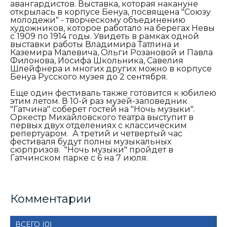
авангардистов. Выставка, которая накануне
открылась в корпусе Бенуа, посвящена "Союзу
молодежи" - творческому объединению
художников, которое работало на берегах Невы
с 1909 по 1914 годы. Увидеть в рамках одной
выставки работы Владимира Татлина и
Каземира Малевича, Ольги Розановой и Павла
Филонова, Иосифа Школьника, Савелия
Шлейфнера и многих других можно в корпусе
Бенуа Русского музея до 2 сентября.
Еще один фестиваль также готовится к юбилею
этим летом. В 10-й раз музей-заповедник
"Гатчина" соберет гостей на "Ночь музыки".
Оркестр Михайловского театра выступит в
первых двух отделениях с классическим
репертуаром. А третий и четвертый час
фестиваля будут полны музыкальных
сюрпризов. "Ночь музыки" пройдет в
Гатчинском парке с 6 на 7 июля.
Комментарии
ВСЕГО (0)