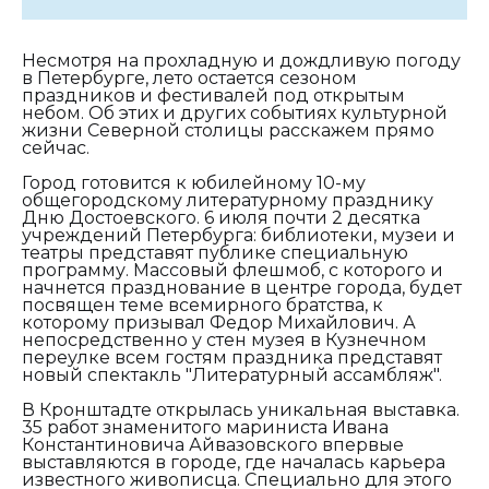
Несмотря на прохладную и дождливую погоду
в Петербурге, лето остается сезоном
праздников и фестивалей под открытым
небом. Об этих и других событиях культурной
жизни Северной столицы расскажем прямо
сейчас.
Город готовится к юбилейному 10-му
общегородскому литературному празднику
Дню Достоевского. 6 июля почти 2 десятка
учреждений Петербурга: библиотеки, музеи и
театры представят публике специальную
программу. Массовый флешмоб, с которого и
начнется празднование в центре города, будет
посвящен теме всемирного братства, к
которому призывал Федор Михайлович. А
непосредственно у стен музея в Кузнечном
переулке всем гостям праздника представят
новый спектакль "Литературный ассамбляж".
В Кронштадте открылась уникальная выставка.
35 работ знаменитого мариниста Ивана
Константиновича Айвазовского впервые
выставляются в городе, где началась карьера
известного живописца. Специально для этого