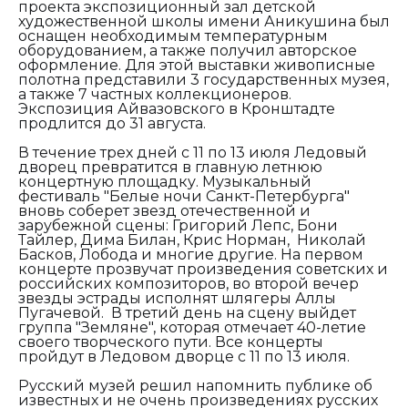
проекта экспозиционный зал детской
художественной школы имени Аникушина был
оснащен необходимым температурным
оборудованием, а также получил авторское
оформление. Для этой выставки живописные
полотна представили 3 государственных музея,
а также 7 частных коллекционеров.
Экспозиция Айвазовского в Кронштадте
продлится до 31 августа.
В течение трех дней с 11 по 13 июля Ледовый
дворец превратится в главную летнюю
концертную площадку. Музыкальный
фестиваль "Белые ночи Санкт-Петербурга"
вновь соберет звезд отечественной и
зарубежной сцены: Григорий Лепс, Бони
Тайлер, Дима Билан, Крис Норман, Николай
Басков, Лобода и многие другие. На первом
концерте прозвучат произведения советских и
российских композиторов, во второй вечер
звезды эстрады исполнят шлягеры Аллы
Пугачевой. В третий день на сцену выйдет
группа "Земляне", которая отмечает 40-летие
своего творческого пути. Все концерты
пройдут в Ледовом дворце с 11 по 13 июля.
Русский музей решил напомнить публике об
известных и не очень произведениях русских