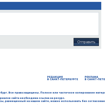
Отправить
РЕДАКЦИЯ
РЕКЛАМА
В САНКТ-ПЕТЕРБУРГЕ
В САНКТ-ПЕТ
ербург. Все права защищены. Полное или частичное копирование матер
риалов сайта необходима ссылка на ресурс.
рсы, размещенный на нашем сайте, можно использовать без согласован