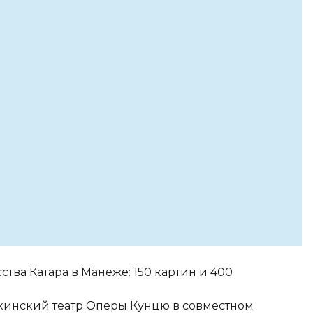
тва Катара в Манеже: 150 картин и 400
кинский театр Оперы Кунцю в совместном