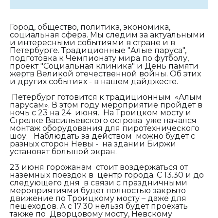
Город, общество, политика, экономика,
социальная сфера. Мы следим за актуальными
и интересными событиями в стране и в
Петербурге. Традиционные "Алые паруса",
подготовка к Чемпионату мира по футболу,
проект "Социальная клиника" и День памяти
жертв Великой отечественной войны. Об этих
и других событиях - в нашем дайджесте.
Петербург готовится к традиционным «Алым
парусам». В этом году мероприятие пройдет в
ночь с 23 на 24 июня. На Троицком мосту и
Стрелке Васильевского острова уже начался
монтаж оборудования для пиротехнического
шоу. Наблюдать за действом можно будет с
разных сторон Невы - на здании Биржи
установят большой экран.
23 июня горожанам стоит воздержаться от
наземных поездок в центр города. С 13.30 и до
следующего дня в связи с праздничными
мероприятиями будет полностью закрыто
движение по Троицкому мосту – даже для
пешеходов. А с 17.30 нельзя будет проехать
также по Дворцовому мосту, Невскому