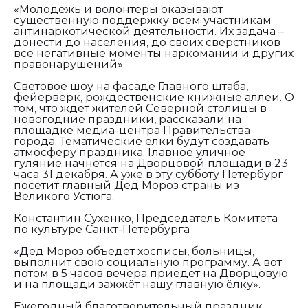
«Молодёжь и волонтёры оказывают
существенную поддержку всем участникам
антинаркотической деятельности. Их задача –
донести до населения, до своих сверстников
все негативные моменты наркомании и других
правонарушений».
Световое шоу на фасаде Главного штаба,
фейерверк, рождественские книжные аллеи. О
том, что ждёт жителей Северной столицы в
новогодние праздники, рассказали на
площадке медиа-центра Правительства
города. Тематические ёлки будут создавать
атмосферу праздника. Главное уличное
гуляние начнётся на Дворцовой площади в 23
часа 31 декабря. А уже в эту субботу Петербург
посетит главный Дед Мороз страны из
Великого Устюга.
Константин Сухенко, Председатель Комитета
по культуре Санкт-Петербурга
«Дед Мороз объедет хосписы, больницы,
выполнит свою социальную программу. А вот
потом в 5 часов вечера приедет на Дворцовую
и на площади зажжёт нашу главную ёлку».
Ежегодный благотворительный праздник