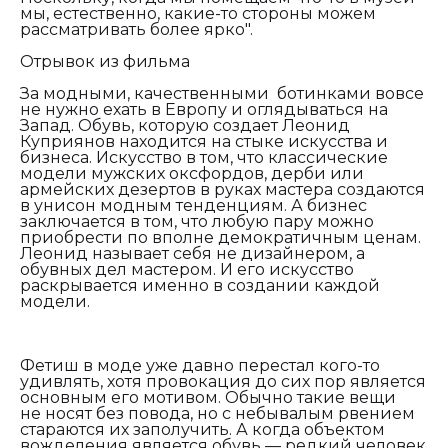
мы, естественно, какие-то стороны можем
рассматривать более ярко".
Отрывок из фильма
За модными, качественными ботинками вовсе
не нужно ехать в Европу и оглядываться на
Запад. Обувь, которую создает Леонид
Куприянов находится на стыке искусства и
бизнеса. Искусство в том, что классические
модели мужских оксфордов, дерби или
армейских дезертов в руках мастера создаются
в унисон модным тенденциям. А бизнес
заключается в том, что любую пару можно
приобрести по вполне демократичным ценам.
Леонид называет себя не дизайнером, а
обувных дел мастером. И его искусство
раскрывается именно в создании каждой
модели.
Фетиш в моде уже давно перестал кого-то
удивлять, хотя провокация до сих пор является
основным его мотивом. Обычно такие вещи
не носят без повода, но с небывалым рвением
стараются их заполучить. А когда объектом
вожделения является обувь — редкий человек