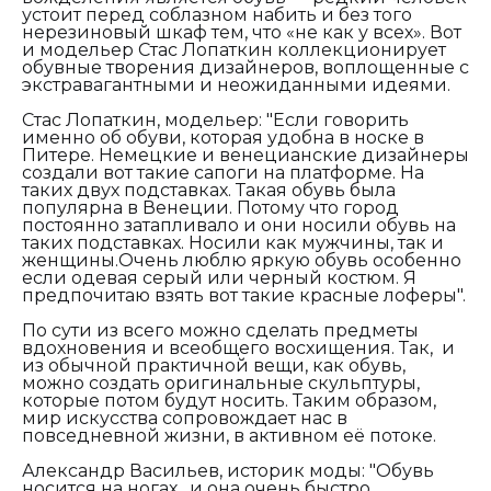
устоит перед соблазном набить и без того
нерезиновый шкаф тем, что «не как у всех». Вот
и модельер Стас Лопаткин коллекционирует
обувные творения дизайнеров, воплощенные с
экстравагантными и неожиданными идеями.
Стас Лопаткин, модельер:
"Если говорить
именно об обуви, которая удобна в носке в
Питере. Немецкие и венецианские дизайнеры
создали вот такие сапоги на платформе. На
таких двух подставках. Такая обувь была
популярна в Венеции. Потому что город
постоянно затапливало и они носили обувь на
таких подставках. Носили как мужчины, так и
женщины.Очень люблю яркую обувь особенно
если одевая серый или черный костюм. Я
предпочитаю взять вот такие красные лоферы".
По сути из всего можно сделать предметы
вдохновения и всеобщего восхищения. Так, и
из обычной практичной вещи, как обувь,
можно создать оригинальные скульптуры,
которые потом будут носить. Таким образом,
мир искусства сопровождает нас в
повседневной жизни, в активном её потоке.
Александр Васильев, историк моды:
"Обувь
носится на ногах , и она очень быстро