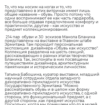
То, что мы носим на ногах и то, что
представлено в этих витринах имеет лишь
общее название – обувь. Просто потому что
одни воспринимают ее как часть гардероба,
все больше отдавая предпочтение комфорту и
практичности, другие – как искусство и
предмет коллекционирования.
214 пар обуви и 30 эскизов Манола Бланика
представлены на выставке в Главном штабе
Эрмитажа. Там проходит персональная
экспозиция дизайнера «Обувь как искусство".
Коллекция разделена на шесть секций,
рассказывающих о разных этапах творчества
Бланика. Так, экспонаты в них посвящены
путешествиям дизайнера, архитектурным
памятникам и историческим личностям.
Татьяна Бабошина, куратор выставки, младший
научный сотрудник отдела западного
декоративно-прикладного искусства
Государственного Эрмитажа:
"Можно
рассматривать обувь и в целом как форму
декоративно-прикладного искусства, с одной
стороны, это функциональный предмет, а с
другой стороны ,как предмет искусства.
Поскольку, когда мы помещаем что-то в музей