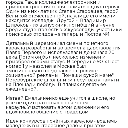
города. Так, в колледже электроники и
приборостроения хранят память о двух героях.
Один из них - летчик Степан Старовцев, герой
Великой отечественной, на улице его имени
находится колледж. Другой - Владимир
Широков - их выпускник, погибший в Чечне.
Среди студентов есть экскурсоводы, участники
поисковых отрядов – а теперь и Постов №1.
Детальный церемониал смены почетного
караула разработали во времена царствования
Павла Первого и использовали до начала 20
века. Потом он был несколько изменен и
приобрел особый статус. В середине 90-х Пост
номер 1 у мавзолея в Москве был
эмоционально представлен в ролике
социальной рекламы "Помаши рукой маме".
Петербургские школьники несут вахту памяти
на Площади победы. В планах сделать ее
ежедневной.
Матвей Емельяненко ещё учится в школе, но
уже не один раз стоял в почетном
карауле. Участвовать в этом движении его
вдохновило общение с прадедом.
Идея конкурсов почётных караулов - вовлечь
молодежь в интересное дело и при этом