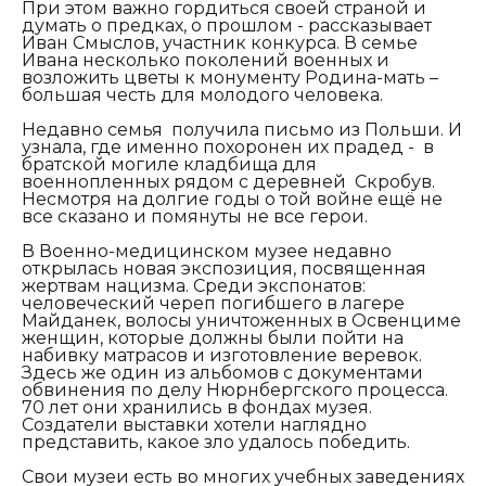
При этом важно гордиться своей страной и
думать о предках, о прошлом - рассказывает
Иван Смыслов, участник конкурса. В семье
Ивана несколько поколений военных и
возложить цветы к монументу Родина-мать –
большая честь для молодого человека.
Недавно семья получила письмо из Польши. И
узнала, где именно похоронен их прадед - в
братской могиле кладбища для
военнопленных рядом с деревней Скробув.
Несмотря на долгие годы о той войне ещё не
все сказано и помянуты не все герои.
В Военно-медицинском музее недавно
открылась новая экспозиция, посвященная
жертвам нацизма. Среди экспонатов:
человеческий череп погибшего в лагере
Майданек, волосы уничтоженных в Освенциме
женщин, которые должны были пойти на
набивку матрасов и изготовление веревок.
Здесь же один из альбомов с документами
обвинения по делу Нюрнбергского процесса.
70 лет они хранились в фондах музея.
Создатели выставки хотели наглядно
представить, какое зло удалось победить.
Свои музеи есть во многих учебных заведениях