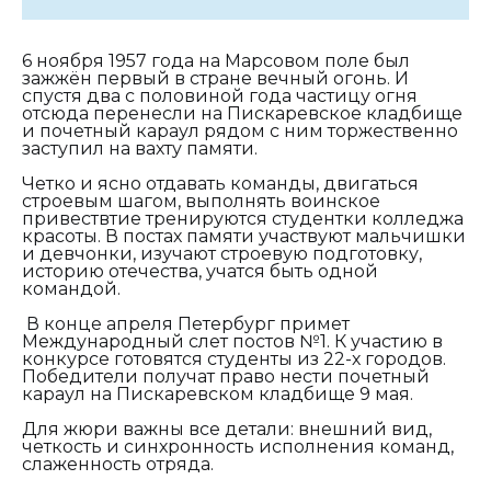
6 ноября 1957 года на Марсовом поле был
зажжён первый в стране вечный огонь. И
спустя два с половиной года частицу огня
отсюда перенесли на Пискаревское кладбище
и почетный караул рядом с ним торжественно
заступил на вахту памяти.
Четко и ясно отдавать команды, двигаться
строевым шагом, выполнять воинское
привествтие тренируются студентки колледжа
красоты. В постах памяти участвуют мальчишки
и девчонки, изучают строевую подготовку,
историю отечества, учатся быть одной
командой.
В конце апреля Петербург примет
Международный слет постов №1. К участию в
конкурсе готовятся студенты из 22-х городов.
Победители получат право нести почетный
караул на Пискаревском кладбище 9 мая.
Для жюри важны все детали: внешний вид,
четкость и синхронность исполнения команд,
слаженность отряда.