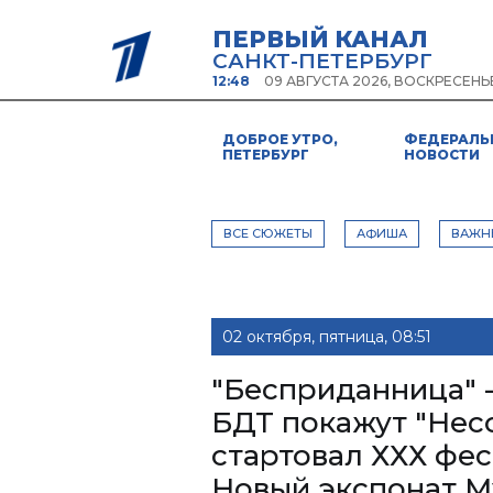
ПЕРВЫЙ КАНАЛ
САНКТ-ПЕТЕРБУРГ
12:48
09 АВГУСТА 2026, ВОСКРЕСЕНЬ
ДОБРОЕ УТРО,
ФЕДЕРАЛЬ
ПЕТЕРБУРГ
НОВОСТИ
ВСЕ СЮЖЕТЫ
АФИША
ВАЖН
02 октября, пятница, 08:51
"Бесприданница" -
БДТ покажут "Нес
стартовал ХХХ фес
Новый экспонат М