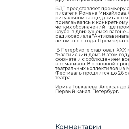
БДТ представляет премьеру 
писателя Романа Михайлова. С
ритуальном танце, двигаются
привязываясь к конкретному 
четких обозначений, где прои
клубе, в движущемся вагоне
радиосериала "Антиравинагар"
летом этого года. Премьера с
В Петербурге стартовал XXX
"Балтийский дом". В этом го
формате и с соблюдением вс
нормативов.
В основной прог
театральных коллективов из 
Фестиваль продлится до 26 ок
театра.
Ирина Товкалева. Александр
Первый канал. Петербург.
Комментарии