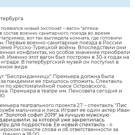
етербурга
появился новый экспонат – вагон "аптека-
в состав военно-санитарного поезда во время
апример, вот так выглядела комната, где готовили
Первые
военно-санитарные поезда в России
ым.
 время Русско-Турецкой войны. Впоследствии они
енных конфликтах, но особое значение приобрели
. Именно этот вагон был построен в 30-х годах на
нграде. В петербургский музей он поступил в
нном виде.
жут "Бесприданницу". Премьера должна была
з-за пандемии ее пришлось отложить. Спектакль
н по хрестоматийной пьесе Островского,
ека.
Премьера в театре им. Ленсовета сегодня и
00.
емьера театрального проекта 27 – спектакль
"Лис
ружбе мальчика и лиса. Играет ее один актёр Иван
 "Золотой софит 2019" за лучшую мужскую
даришвили, за которой уже закрепилась
тру для подростков. Ее новый спектакль -
о
ироком смысле слова и об ответственности за
 Начало в 18.00.