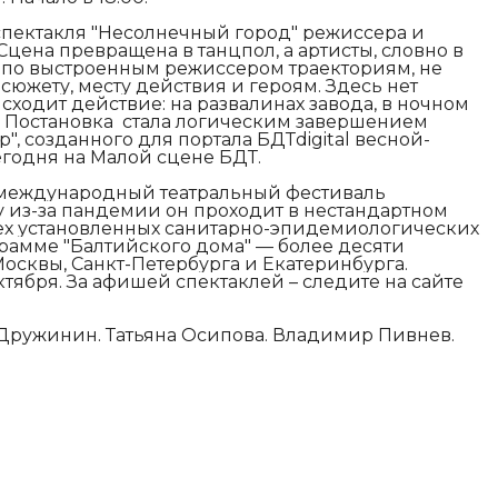
спектакля "Несолнечный город" режиссера и
цена превращена в танцпол, а артисты, словно в
 по выстроенным режиссером траекториям, не
сюжету, месту действия и героям. Здесь нет
сходит действие: на развалинах завода, в ночном
…
Постановка стала логическим завершением
, созданного для портала БДТdigital весной-
егодня на Малой сцене БДТ.
 международный театральный фестиваль
ду из-за пандемии он проходит в нестандартном
ех установленных санитарно-эпидемиологических
рамме "Балтийского дома" — более десяти
Москвы, Санкт-Петербурга и Екатеринбурга.
тября. За афишей спектаклей – следите на сайте
 Дружинин. Татьяна Осипова. Владимир Пивнев.