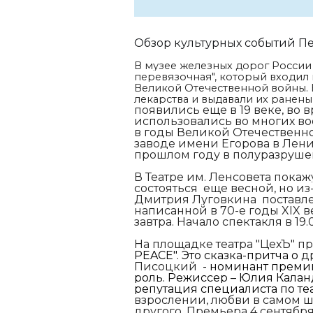
Обзор культурных событий П
В музее железных дорог России 
перевязочная", который входил 
Великой Отечественной войны. Н
лекарства и выдавали их ранен
появились еще в 19 веке, во
использовались во многих во
в годы Великой Отечественной
заводе имени Егорова в Лени
прошлом году в полуразруше
В Театре им. Ленсовета пока
состояться еще весной, но и
Дмитрия Луговкина поставле
написанной в 70-е годы XIX в
завтра. Начало спектакля в 19.
На площадке театра "ЦехЪ" пр
PEACE". Это сказка-притча о
д
Писоцкий
- номинант премии
роль.
Режиссер – Юлия Калан
репутация специалиста по теа
взрослении, любви в самом ш
другого.
Премьера 4 сентября.