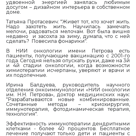
удвоенной энергией занялась любимым
досугом – дизайном интерьера в собственном
доме.
Татьяна Протасевич: "Живет тот, кто хочет жить.
Надо захотеть жить. Научилась замечать
мелочи, радоваться мелочам. Вот была вишня
недавно и засохла за зиму,
думала, что с ней
сделать?
П
овесила фонарики".
В НИИ онкологии имени Петрова есть
пациенты, получающие вакцинацию с 2001-го
года. Сегодня нельзя опускать руки, даже на 3й
и 4й стадии онкологии, когда возможности
химиотерапии исчерпаны, уверяют и врачи и
их подопечные.
Ирина Балдуева, руководитель научного
отделения онкоиммунологии «НИИ онкологии
им. Н.Н. Петрова», доктор медицинских наук:
"Р
азрабатываются новые комбинированные.
Сочетанные методы – криохирургия,
иммунотерапия, фотодинамическая терапия,
технология".
Эффективность
иммунотерапии дендритными
клетками - более 40 процентов
.
Бесплатное
лечение получают только дети и пациенты с