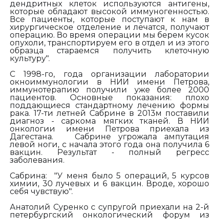
дендритных клеток используются антигены,
которые обладают высокой иммуногенностью.
Все пациенты, которые поступают к нам в
хирургическое отделение и лечатся, получают
операцию. Во время операции мы берем кусок
опухоли, транспортируем его в отдел и из этого
образца стараемся получить клеточную
культуру".
С 1998-го, года организации лаборатории
окноиммунологии в НИИ имени Петрова,
иммунотерапию получили уже более 2000
пациентов. Основные показания: плохо
поддающиеся стандартному лечению формы
рака. 17-ти летней Сабрине в 2013м поставили
диагноз - саркома мягких тканей. В НИИ
онкологии имени Петрова приехала из
Дагестана. Сабрине угрожала ампутация
левой ноги, с начала этого года она получила 6
вакцин. Результат - полный регресс
заболевания.
Сабрина
:
"У меня было 5 операций, 5 курсов
химии, 30 лучевых и 6 вакцин. Вроде, хорошо
себя чувствую".
Анатолий Суренко с супругой приехали на 2-й
петербургский онкологический форум из