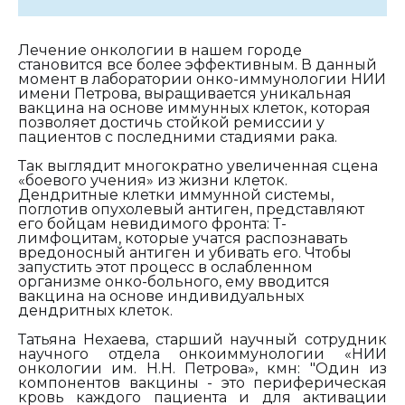
Лечение онкологии в нашем городе
становится все более эффективным. В данный
момент в лаборатории онко-иммунологии НИИ
имени Петрова, выращивается уникальная
вакцина на основе иммунных клеток, которая
позволяет достичь стойкой ремиссии у
пациентов с последними стадиями рака.
Так выглядит многократно увеличенная сцена
«боевого учения» из жизни клеток.
Дендритные клетки иммунной системы,
поглотив опухолевый антиген, представляют
его бойцам невидимого фронта: Т-
лимфоцитам, которые учатся распознавать
вредоносный антиген и убивать его. Чтобы
запустить этот процесс в ослабленном
организме онко-больного, ему вводится
вакцина на основе индивидуальных
дендритных клеток.
Татьяна Нехаева, старший научный сотрудник
научного отдела онкоиммунологии «НИИ
онкологии им. Н.Н. Петрова», кмн
: "О
дин из
компонентов вакцины - это периферическая
кровь каждого пациента и для активации