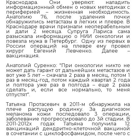
Краснодара. Они уверяют: наладить
информационный обмен о новых методиках с
периферией – жизненная необходимость.
Анатолию 76, после удаления почки
обнаружились метастазы в легких и плевре. В
Краснодаре врачи признали неоперабельным
и дали 2 месяца. Супруга Лариса сама
разыскала информацию о НИИ онкологии и
повезла мужа в Петербург. Одну из первых в
России операций на плевре ему провел
хирург Евгений Левченко. Далее –
вакцинация.
Анатолий Суренко: "При онкологии никто не
может дать гарант от дальнейших метастазов и
вот уже 5 лет – сначала 2 раза в месяц, потом 1
раз в месяц-год, потом каждый квартал 2 года
и полтора уже раз в полгода – еще 2 раза
сделать и, если все нормально, то меня
отпустят".
Татьяна Протасевич в 2011-м обнаружила на
плече растущую родинку. За диагнозом
меланома кожи последовало 3 операции,
заболевание прогрессировало до 3й стадии. В
2011-2012х годах Татьяна получила 12
вакцинаций дендритно-клеточной вакциной
в сочетании с циклофосфамидом, после чего с