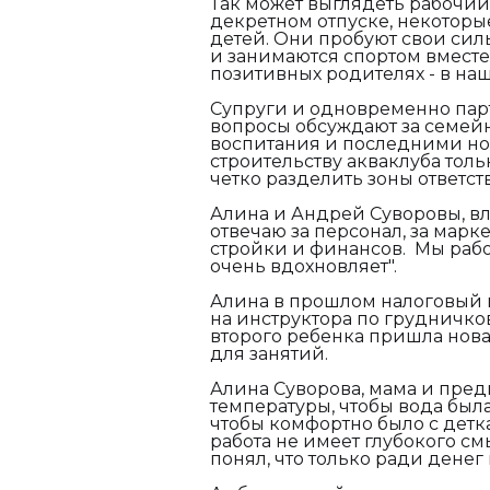
Так может выглядеть рабочий
декретном отпуске, некотор
детей. Они пробуют свои сил
и занимаются спортом вмест
позитивных родителях - в на
Супруги и одновременно пар
вопросы обсуждают за семей
воспитания и последними нов
строительству акваклуба тольк
четко разделить зоны ответст
Алина и Андрей Суворовы, в
отвечаю за персонал, за марке
стройки и финансов. Мы работ
очень вдохновляет".
Алина в прошлом налоговый 
на инструктора по грудничк
второго ребенка пришла нова
для занятий.
Алина Суворова, мама и пре
температуры, чтобы вода была
чтобы комфортно было с детка
работа не имеет глубокого смы
понял, что только ради дене