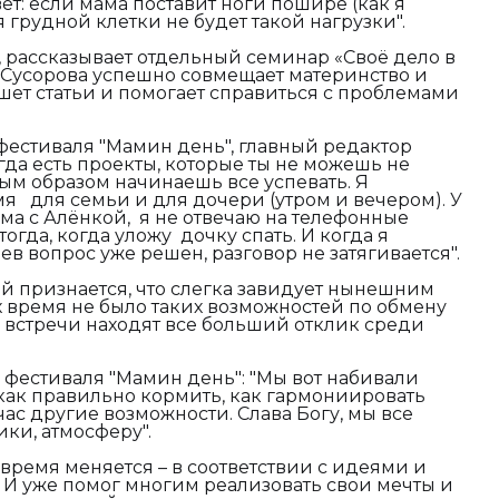
вет: если мама поставит ноги пошире (как я
я грудной клетки не будет такой нагрузки".
я, рассказывает отдельный семинар «Своё дело в
 Сусорова успешно совмещает материнство и
ет статьи и помогает справиться с проблемами
 фестиваля "Мамин день", главный редактор
гда есть проекты, которые ты не можешь не
ным образом начинаешь все успевать. Я
я для семьи и для дочери (утром и вечером). У
ма с Алёнкой, я не отвечаю на телефонные
 тогда, когда уложу дочку спать. И когда я
аев вопрос уже решен,
разговор не затягивается".
й признается,
что слегка
завидует нынешним
 время не было таких возможностей по обмену
е встречи находят все больший отклик среди
 фестиваля "Мамин день":
"
Мы вот набивали
 как правильно кормить,
как гармониировать
ас другие возможности. Слава Богу, мы все
ки, атмосферу".
время меняется – в соответствии с идеями и
 И уже помог многим реализовать свои мечты и