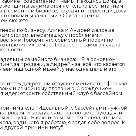
 кабинет современной мамы. Находясь дома, в
ые женщины занимаются не только воспитанием
ы в семейном бизнесе, находят интересный досуг
е со своими малышами. Об успешных и
шем сюжете.
тнеры по бизнесу. Алина и Андрей деловые
ным столом, вперемешку с проблемами
остями. Говорят, что совместный проект по
о сплотил их семью. Главное – с самого начала
венности.
ладельцы семейного бизнеса:
"
Я в основном
тинг, за продажи, а Андрей - за всё, что касается
аем над одной идеей, у нас одна цель и это
юрист. В декретном отпуске сменила профессию
овому и семейному плаванию. С рождением
я идея: открыть собственный клуб с бассейном
дприниматель:
"
Идеальный, с бассейнами нужной
 хорошая, и воздух, очистка соответствующая, и
ми с нуля. В какой-то момент я понял, что моя
сла, ради чего я работаю, я задал себе вопрос. И
г и другой причины нету".