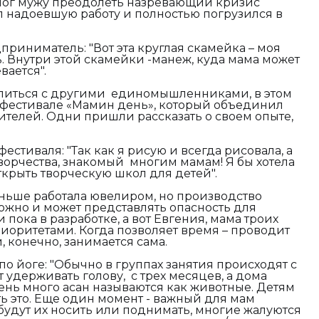
ог мужу преодолеть назревающий кризис
 надоевшую работу и полностью погрузился в
дприниматель:
"
В
от эта круглая скамейка – моя
. Внутри этой скамейки -манеж, куда мама может
вается".
елиться с другими единомышленниками, в этом
 фестивале «Мамин день», который объединил
телей. Одни пришли рассказать о своем опыте,
фестиваля:
"
Так как я рисую и всегда рисовала, а
творчества, знакомый многим мамам! Я бы хотела
крыть творческую школ для детей".
ньше работала ювелиром, но производство
жно и может представлять опасность для
 пока в разработке, а вот Евгения, мама троих
риоритетами. Когда позволяет время – проводит
, конечно, занимается сама.
по йоге:
"
Обычно в группах занятия происходят с
 удерживать голову, с трех месяцев, а дома
нь много асан называются как животные. Детям
ть это. Еще один момент - важный для мам
 будут их носить или поднимать, многие жалуются