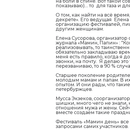
на боли в спине. Вот такой со
показываю)… то для таза и дл
О том, как найти на всё врем
декрете». Его ведущая Елена
организацию фестивалей, пиш
другим женщинам.
Елена Сусорова, организатор
журнала «Мамин, Папин» :
"
Ко
реализовывать, то таинствен
обязательно закладываю врем
меня есть правило,
когда я
до
звонки, на почту. Я делаю это
перезваниваю, то в 90 % случ
Старшее поколение родителе
молодым мамам и папам. В их
опытом. И они рады, что таки
петербуржцев.
Мусса Экзеков,
с
оорганизатор
шишки, много чего не знали,
отношения мужа и жены. Сейч
вместе создаем такие праздни
Фестиваль «Мамин день» все 
запросами самих участников.