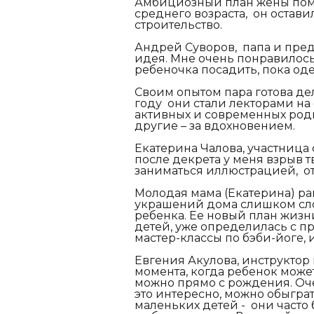
Амбициозный план жены пом
среднего возраста,
он оставил
строительство.
Андрей Суворов, папа и пре
идея. Мне очень понравилось
ребеночка посадить, пока оде
Своим опытом пара готова д
году они стали лекторами на
активных и современных роди
другие – за вдохновением.
Екатерина Чалова, участница 
после декрета у меня взрыв 
заниматься иллюстрацией,
от
Молодая мама (Екатерина) ра
украшений дома слишком сло
ребенка. Ее новый план жизни
детей, уже определилась с п
мастер-классы по бэби-йоге, и
Евгения Акулова, инструктор 
момента, когда ребенок может
можно прямо с рождения. Оче
это интересно, можно обыгра
маленьких детей - они часто