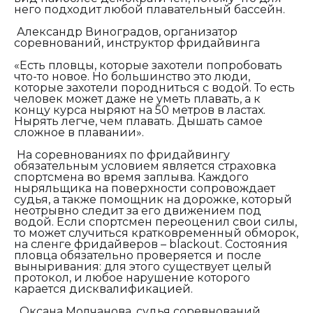
него подходит любой плавательный бассейн.
Александр Виноградов, организатор
соревнований, инструктор фридайвинга
«Есть пловцы, которые захотели попробовать
что-то новое. Но большинство это люди,
которые захотели породниться с водой. То есть
человек может даже не уметь плавать, а к
концу курса ныряют на 50 метров в ластах.
Нырять легче, чем плавать. Дышать самое
сложное в плавании».
На соревнованиях по фридайвингу
обязательным условием является страховка
спортсмена во время заплыва. Каждого
ныряльщика на поверхности сопровождает
судья, а также помощник на дорожке, который
неотрывно следит за его движением под
водой. Если спортсмен переоценил свои силы,
то может случиться кратковременный обморок,
на сленге фридайверов –
blackout
. Состояния
пловца обязательно проверяется и после
выныривания: для этого существует целый
протокол, и любое нарушение которого
карается дисквалификацией.
Оксана Молчанова, судья соревнований