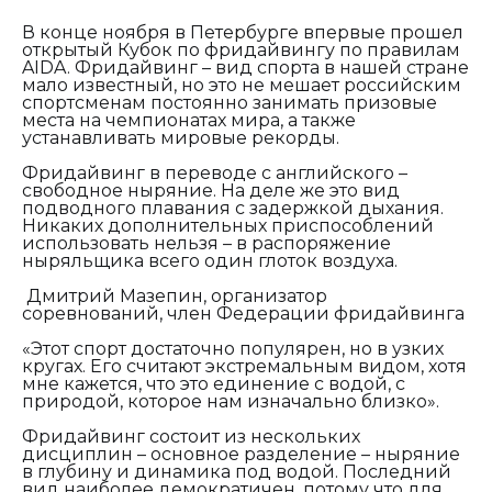
В конце ноября в Петербурге впервые прошел
открытый Кубок по фридайвингу по правилам
AIDA. Фридайвинг – вид спорта в нашей стране
мало известный, но это не мешает российским
спортсменам постоянно занимать призовые
места на чемпионатах мира, а также
устанавливать мировые рекорды.
Фридайвинг в переводе с английского –
свободное ныряние. На деле же это вид
подводного плавания с задержкой дыхания.
Никаких дополнительных приспособлений
использовать нельзя – в распоряжение
ныряльщика всего один глоток воздуха.
Дмитрий Мазепин, организатор
соревнований, член Федерации фридайвинга
«Этот спорт достаточно популярен, но в узких
кругах. Его считают экстремальным видом, хотя
мне кажется, что это единение с водой, с
природой, которое нам изначально близко».
Фридайвинг состоит из нескольких
дисциплин – основное разделение – ныряние
в глубину и динамика под водой. Последний
вид наиболее демократичен, потому что для