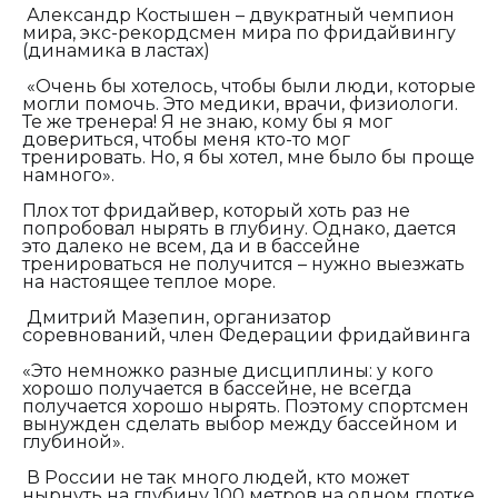
Александр Костышен – двукратный чемпион
мира, экс-рекордсмен мира по фридайвингу
(динамика в ластах)
«Очень бы хотелось, чтобы были люди, которые
могли помочь. Это медики, врачи, физиологи.
Те же тренера! Я не знаю, кому бы я мог
довериться, чтобы меня кто-то мог
тренировать. Но, я бы хотел, мне было бы проще
намного».
Плох тот фридайвер, который хоть раз не
попробовал нырять в глубину. Однако, дается
это далеко не всем, да и в бассейне
тренироваться не получится – нужно выезжать
на настоящее теплое море.
Дмитрий Мазепин, организатор
соревнований, член Федерации фридайвинга
«Это немножко разные дисциплины: у кого
хорошо получается в бассейне, не всегда
получается хорошо нырять. Поэтому спортсмен
вынужден сделать выбор между бассейном и
глубиной».
В России не так много людей, кто может
нырнуть на глубину 100 метров на одном глотке