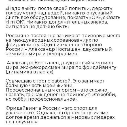
«Надо выйти после своей попытки, держать
голову четко над водой, никаких опусканий.
Снять все оборудование, показать «ОК», сказать
«
I
’
m
OK"
. Никаких дополнительных знаков,
сигналов не должно быть».
Россияне постоянно занимают призовые места
на международных соревнованиях по
фридайвингу. Один из членов сборной
России – Александр Костышен, двукратный
чемпион мира и рекордсмен.
Александр Костышен, двукратный чемпион
мира, экс-рекордсмен мира по фридайвингу
(динамика в ластах)
Совмещаю спорт с работой. Это занимает
большую часть моей жизни.
Профессиональным спортом – это сложно
назвать, так как денег не приносит. Это хобби,
но хобби профессиональное».
Фридайвинг в России – это спорт для
увлеченных. Однако, на одном энтузиазме
долгое время держаться в мировых лидерах
не получится.