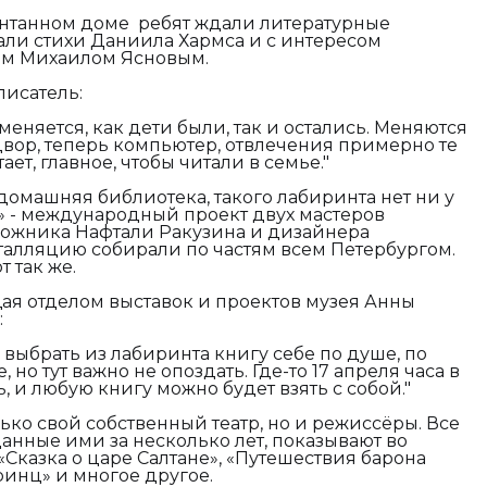
онтанном доме ребят ждали литературные
али стихи Даниила Хармса и с интересом
ем Михаилом Ясновым.
писатель:
меняется, как дети были, так и остались. Меняются
вор, теперь компьютер, отвлечения примерно те
тает, главное, чтобы читали в семье."
домашняя библиотека, такого лабиринта нет ни у
и» - международный проект двух мастеров
дожника Нафтали Ракузина и дизайнера
талляцию собирали по частям всем Петербургом.
т так же.
ая отделом выставок и проектов музея Анны
:
выбрать из лабиринта книгу себе по душе, по
но тут важно не опоздать. Где-то 17 апреля часа в
, и любую книгу можно будет взять с собой."
лько свой собственный театр, но и режиссёры. Все
данные ими за несколько лет, показывают во
«Сказка о царе Салтане», «Путешествия барона
инц» и многое другое.