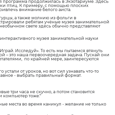
я программа продолжилась в Экзотариуме. Здесь
ки птиц. К примеру, с помощью плоских
ривлечь внимание белого аиста.
урцы, а также молнию из фольги в
трировали ребятам учёные музея занимательной
 необычном свете здесь обычно представляют
 интерактивного музея занимательной науки
 Играй. Исследуй». То есть мы пытаемся втянуть
ой – это наша первоочередная задача. Пускай они
етателями, по крайней мере, заинтересуются
устали от уроков, но вот сил узнавать что-то
лавное - выбрать правильный формат.
рвые три часа не скучно, а потом становится
и компьютер тоже."
ные места во время каникул - желание не только