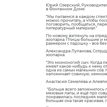
Юрий Озерский, Руководитель
в Фонтанном Доме:
"Мы пытаемся в каждом спекта
можно прочитать, а чтобы пос
поговорить, пообщаться, пере
литературный материал."
По-новому взглянуть на отря
зоопарка. Птицы большие и ма
размером с ладошку – все бе
Александра Лупанова, Сотру
зоопарка:
"Это мохноногий сыч. Когда лю
имеет какое-нибудь к нему от
одна из самых малеьних сов. 
напоминает совиную, немноже
Анастасия Семелёва и Алевти
"Больше всего запомнилось пр
меховые лапы, и ещё про сову
понравилась последняя мален
большая она такая красивая, г