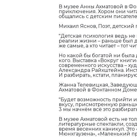
В музее Анны Ахматовой в Ф
приключения. Хором они чит
общались с детским писател
Михаил Яснов, Поэт, детский 
"Детская психология ведь не 
реалии жизни – раньше был д
же самые, а кто читает – тот чи
Но какой бы богатой ни была 
кого. Выставка «Вокруг книг
современного искусства – ху
Александра Райхштейна. Инс
И разбирать, кстати, планирую
Жанна Телевицкая, Заведующ
Ахматовой в Фонтанном Доме
"Будет возможность прийти и 
вкусу, присмотренную раньше, 
3 мы начнём всё это разбирать
В музее Ахматовой есть не то
литературные спектакли, соз
время весенних каникул. Это 
Мюнхгаузена», «Маленький пр