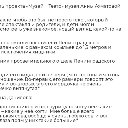
 проекта «Музей + Театр» музея Анны Ахматовой
кле чтобы это был не просто текст, который
ле спектакля и родители, и дети могли
смотреть уже знакомое, новый взгляд какой-то на
д сов смогли посетители Ленинградского
ленькие: с размахом крыльев до 1,5 метров и
з исключения хищники.
дник просветительного отдела Ленинградского
ди его видят, они не верят, что это сова и что она
ношение. Во-первых, его размеры говорят: это
Ну и во-вторых, это его мордочка не очень
чко вытянутая."
на Данилова:
о хищников и про курицу то, что у неё такие
 – какие у неё когти. Мне больше всего
ькая сова, вообще я очень люблю сов, и вот
лаза прям у них такие большие."