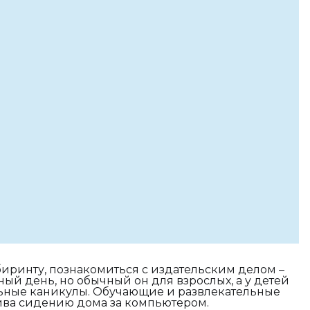
иринту, познакомиться с издательским делом –
ный день, но обычный он для взрослых, а у детей
ьные каникулы. Обучающие и развлекательные
тива сидению дома за компьютером.