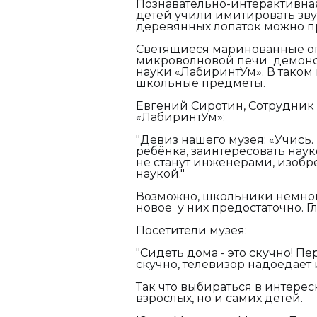
Познавательно-интерактивна
детей учили имитировать зву
деревянных лопаток можно п
Светящиеся маринованные ог
микроволновой печи демонс
науки «ЛабиринтУм». В таком
школьные предметы.
Евгений Сиротин, Сотрудник
«ЛабиринтУм»:
"Девиз нашего музея: «Учись.
ребёнка, заинтересовать наук
не станут инженерами, изобр
наукой."
Возможно, школьники немного 
новое у них предостаточно. Г
Посетители музея:
"Сидеть дома - это скучно! Пе
скучно, телевизор надоедает 
Так что выбираться в интерес
взрослых, но и самих детей.