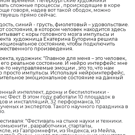
ьном времени. Петербургские художники
вать сложные процессы , происходящие в коре
още говоря, надев вот такой ободок, можно
вствуешь прямо сейчас.
дость, синий - грусть, фиолетовый – удовольствие.
т состояния, в котором человек находится здесь
итывает с коры головного мозга импульсы и
роекта художница Екатерина Буторина решила
эмоциональное состояние, чтобы подключить
жественного произведения.
екта, художник: "Г
лавное для меня – это человек,
и его реальное состояние. И нейро интерфейс мне
ие-то неуправляемые эмоции , это то, что нам
о просто импульсы. Используя нейроинтерфейс,
ительное эмоциональное состояние на данный
енный интеллект, дроны и беспилотники -
с Фест. В этом году работали 10 площадок в
ндов и инсталляций, 32 перформанса, 10
ученых и экспертов. Такого научного праздника в
о.
фестиваля
: "Фестиваль на стыке науки и техники.
комьюнити , разработчики, стартапы,
исле, из Газпромнефти, из Яндекса, из Мейла,