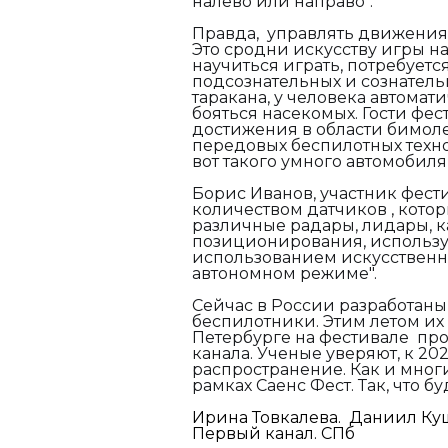
налево или направо".
Правда, управлять движениями
Это сродни искусству игры на
научиться играть, потребуетс
подсознательных и сознатель
таракана, у человека автомат
бояться насекомых. Гости фес
достижения в области бимоле
передовых беспилотных техн
вот такого умного автомобил
Борис Иванов, участник фести
количеством датчиков , кото
различные радары, лидары, к
позиционирования, использую
использованием искусственно
автономном режиме".
Сейчас в России разработаны 
беспилотники. Этим летом их
Петербурге на фестивале пр
канала. Ученые уверяют, к 2
распространение. Как и мног
рамках Саенс Фест. Так, что б
Ирина Товкалева. Даниил Ку
Первый канал. СПб