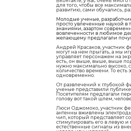
Вконтакте, у нас очень много
для того, чтобы все максимал
развитию, сами обучались, ра
Молодые ученые, разработчи
просто увлеченные наукой в
знаниями, азартом современ
вовлеченности в любимое де
желающему предлагали почув
Андрей Красаков, участник ф
могут на нем прыгать, а мы и
управляет персонажем на экр
есть, он выше, выше, выше по
нужно максимально высоко, с
количество времени. То есть 
одновременно.
От развлечений к глубокой ф
ученые представили публике
Посетителям предлагали перем
голову вот такой шлем, чело
Люси Оджомоко, участник фе
антенны вживлены электроды
чип, который представляет с
стимулировать его в левую и 
естественные сигналы из вне