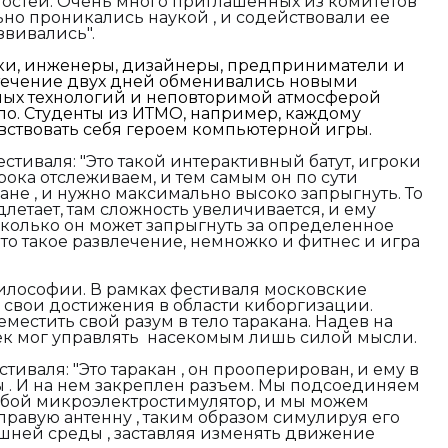
 гостей. Очень много приглашенных из комитетов
ьно проникались наукой , и содействовали ее
звивались".
ки, инженеры, дизайнеры, предприниматели и
 течение двух дней обменивались новыми
ных технологий и неповторимой атмосферой
ло. Студенты из ИТМО, например, каждому
ствовать себя героем компьютерной игры.
естиваля:
"Это такой интерактивный батут, игроки
грока отслеживаем, и тем самым он по сути
ане , и нужно максимально высоко запрыгнуть. То
длетает, там сложность увеличивается, и ему
колько он может запрыгнуть за определенное
это такое развлечение, немножко и фитнес и игра
илософии. В рамках фестиваля московские
 свои достижения в области киборгизации.
естить свой разум в тело таракана. Надев на
век мог управлять насекомым лишь силой мысли.
стиваля:
"
Это таракан , он прооперирован, и ему в
 . И на нем закреплен разъем. Мы подсоединяем
обой микроэлектростимулятор, и мы можем
правую антенну , таким образом симулируя его
шней среды , заставляя изменять движение