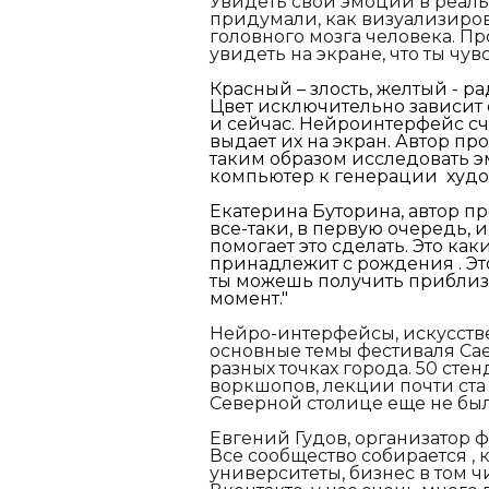
Увидеть свои эмоции в реал
придумали, как визуализиро
головного мозга человека. Пр
увидеть на экране, что ты чу
Красный – злость, желтый - ра
Цвет исключительно зависит о
и сейчас. Нейроинтерфейс сч
выдает их на экран. Автор п
таким образом исследовать 
компьютер к генерации худо
Екатерина Буторина, автор про
все-таки, в первую очередь, 
помогает это сделать. Это как
принадлежит с рождения . Эт
ты можешь получить приблиз
момент."
Нейро-интерфейсы, искусств
основные темы фестиваля Саен
разных точках города. 50 сте
воркшопов, лекции почти ста 
Северной столице еще не был
Евгений Гудов, организатор 
Все сообщество собирается , 
университеты, бизнес в том ч