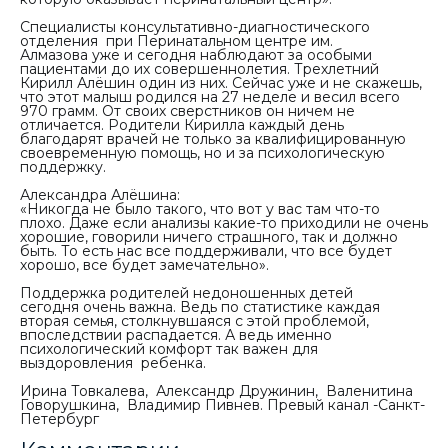
Специалисты консультативно-диагностического
отделения при Перинатальном центре им.
Алмазова уже и сегодня наблюдают за особыми
пациентами до их совершеннолетия. Трехлетний
Кирилл Алёшин один из них. Сейчас уже и не скажешь,
что этот малыш родился на 27 неделе и весил всего
970 грамм. От своих сверстников он ничем не
отличается. Родители Кирилла каждый день
благодарят врачей не только за квалифицированную
своевременную помощь, но и за психологическую
поддержку.
Александра Алёшина:
«Никогда не было такого, что вот у вас там что-то
плохо. Даже если анализы какие-то приходили не очень
хорошие, говорили ничего страшного, так и должно
быть. То есть нас все поддерживали, что все будет
хорошо, все будет замечательно».
Поддержка родителей недоношенных детей
сегодня очень важна. Ведь по статистике каждая
вторая семья, столкнувшаяся с этой проблемой,
впоследствии распадается. А ведь именно
психологический комфорт так важен для
выздоровления ребенка.
Ирина Товкалева,
Александр Дружинин, Валенитина
Говорушкина, Владимир Пивнев. Превый канал -Санкт-
Петербург