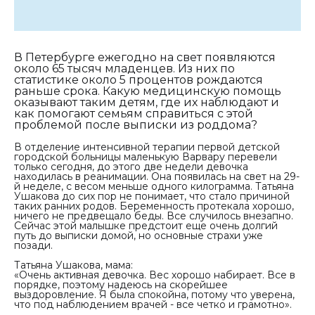
В Петербурге ежегодно на свет появляются
около 65 тысяч младенцев. Из них по
статистике около 5 процентов рождаются
раньше срока. Какую медицинскую помощь
оказывают таким детям, где их наблюдают и
как помогают семьям справиться с этой
проблемой после выписки из роддома?
В отделение интенсивной терапии первой детской
городской больницы маленькую Варвару перевели
только сегодня, до этого две недели девочка
находилась в реанимации. Она появилась на свет на 29-
й неделе, с весом меньше одного килограмма. Татьяна
Ушакова до сих пор не понимает, что стало причиной
таких ранних родов. Беременность протекала хорошо,
ничего не предвещало беды. Все случилось внезапно.
Сейчас этой малышке предстоит еще очень долгий
путь до выписки домой, но основные страхи уже
позади.
Татьяна Ушакова, мама:
«Очень активная девочка. Вес хорошо набирает. Все в
порядке, поэтому надеюсь на скорейшее
выздоровление. Я была спокойна, потому что уверена,
что под наблюдением врачей - все четко и грамотно».