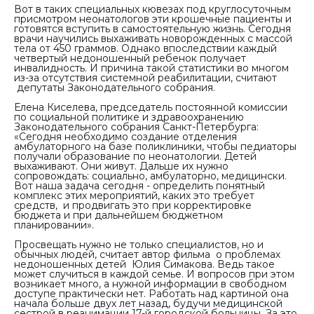
Вот в таких специальных кювезах под круглосуточным
присмотром неонатологов эти крошечные пациенты и
готовятся вступить в самостоятельную жизнь. Сегодня
врачи научились выхаживать новорожденных с массой
тела от 450 граммов. Однако впоследствии каждый
четвертый недоношенный ребенок получает
инвалидность. И причина такой статистики во многом
из-за отсутствия системной реабилитации, считают
депутаты Законодательного собрания.
Елена Киселева, председатель постоянной комиссии
по социальной политике и здравоохранению
Законодательного собрания Санкт-Петербурга:
«Сегодня необходимо создание отделения
амбулаторного на базе поликлиники, чтобы педиаторы
получали образование по неонатологии. Детей
выхаживают. Они живут. Дальше их нужно
сопровождать: социально, амбулаторно, медицински.
Вот наша задача сегодня - определить понятный
комплекс этих мероприятий, каких это требует
средств, и продвигать это при корректировке
бюджета и при дальнейшем бюджетном
планировании».
Просвещать нужно не только специалистов, но и
обычных людей, считает автор фильма о проблемах
недоношенных детей Юлия Симакова. Ведь такое
может случиться в каждой семье. И вопросов при этом
возникает много, а нужной информации в свободном
доступе практически нет. Работать над картиной она
начала больше двух лет назад, будучи медицинской
сестрой в реанимации 17-й городской больницы. За это