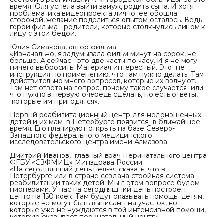
время Юля успела выйти замуж, родить сына. И хотя
проблематика видеопроекта лично ее обошла
стороной, желание поделиться опытом осталось. Ведь
герои фильма - родители, которые столкнулись лицом к
лицу с этой бедой.
Юлия Симакова, автор фильма:
«Изначально, я задумывала фильм минут на сорок, не
больше. А сейчас - это две части по часу. И я не могу
ничего выбросить. Материал интересный. Это не
инструкция по применению, что там нужно делать. Там
действительно много вопросов, которые их волнуют.
Там нет ответа на вопрос, почему такое случается или
что нужно в первую очередь сделать, но есть ответы,
которые им пригодятся».
Первый реабилитационный центр для недоношенных
детей и их мам в Петербурге появится в ближайшее
время. Его планируют открыть на базе Северо-
Западного федерального медицинского
исследовательского центра имени Алмазова.
Дмитрий Иванов, главный врач Перинатального центра
ФГБУ «СЗФМИЦ» Минздрава России:
«На сегодняшний день нельзя сказать, что в
Петербурге или в стране создана стройная система
реабилитации таких детей. Мы в этом вопросе будем
пионерами. У нас на сегодняшний день построен
центр на 150 коек. Там будут оказывать помощь детям,
которые не могут быть выписаны на участок, но
которые уже не нуждаются в той интенсивной помощи,
которую оказывает перинатальный центр».