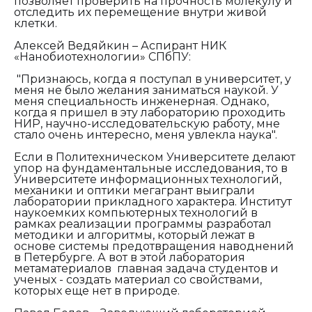
позволяет проверить на прочность молекулу и
отследить их перемещение внутри живой
клетки.
Алексей Ведяйкин – Аспирант НИК
«Нанобиотехнологии» СПбПУ:
"Признаюсь, когда я поступал в университет, у
меня не было желания заниматься наукой. У
меня специальность инженерная. Однако,
когда я пришел в эту лабораторию проходить
НИР, научно-исследовательскую работу, мне
стало очень интересно, меня увлекла наука".
Если в Политехническом Университете делают
упор на фундаментальные исследования, то в
Университете информационных технологий,
механики и оптики мегагрант выиграли
лаборатории прикладного характера. Институт
наукоемких компьютерных технологий в
рамках реализации программы разработал
методики и алгоритмы, который лежат в
основе системы предотвращения наводнений
в Петербурге. А вот в этой лаборатория
метаматериалов главная задача студентов и
ученых - создать материал со свойствами,
которых еще нет в природе.