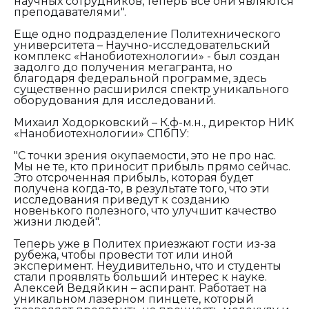
научных сотрудников, теперь все они являются
преподавателями".
Еще одно подразделение Политехнического
университета – Научно-исследовательский
комплекс «Нанобиотехнологии» - был создан
задолго до получения мегагранта, но
благодаря федеральной программе, здесь
существенно расширился спектр уникального
оборудования для исследований.
Михаил Ходорковский – К.ф-м.н., директор НИК
«Нанобиотехнологии» СПбПУ:
"С точки зрения окупаемости, это не про нас.
Мы не те, кто приносит прибыль прямо сейчас.
Это отсроченная прибыль, которая будет
получена когда-то, в результате того, что эти
исследования приведут к созданию
новенького полезного, что улучшит качество
жизни людей".
Теперь уже в Политех приезжают гости из-за
рубежа, чтобы провести тот или иной
эксперимент. Неудивительно, что и студенты
стали проявлять больший интерес к науке.
Алексей Ведяйкин – аспирант. Работает на
уникальном лазерном пинцете, который