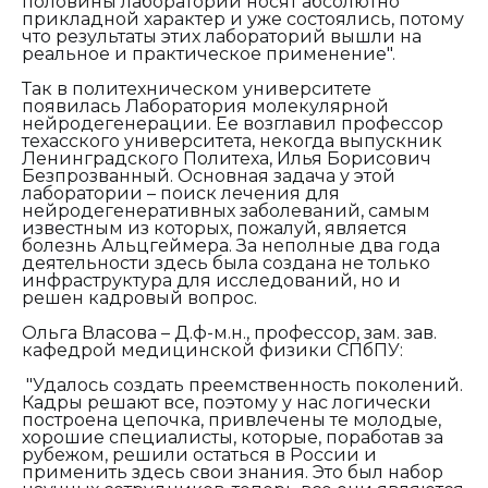
половины лабораторий носят абсолютно
прикладной характер и уже состоялись, потому
что результаты этих лабораторий вышли на
реальное и практическое применение".
Так в политехническом университете
появилась Лаборатория молекулярной
нейродегенерации. Ее возглавил профессор
техасского университета, некогда выпускник
Ленинградского Политеха, Илья Борисович
Безпрозванный. Основная задача у этой
лаборатории – поиск лечения для
нейродегенеративных заболеваний, самым
известным из которых, пожалуй, является
болезнь Альцгеймера. За неполные два года
деятельности здесь была создана не только
инфраструктура для исследований, но и
решен кадровый вопрос.
Ольга Власова – Д.ф-м.н., профессор, зам. зав.
кафедрой медицинской физики СПбПУ:
"Удалось создать преемственность поколений.
Кадры решают все, поэтому у нас логически
построена цепочка, привлечены те молодые,
хорошие специалисты, которые, поработав за
рубежом, решили остаться в России и
применить здесь свои знания. Это был набор