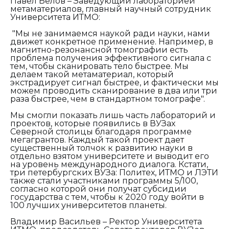
Павел Белов – Заведующий лабораторией
метаматериалов, главный научный сотрудник
Университета ИТМО:
"Мы не занимаемся наукой ради науки, нами
движет конкретное применение. Например, в
магнитно-резонансной томографии есть
проблема получения эффективного сигнала с
тем, чтобы сканировать тело быстрее. Мы
делаем такой метаматериал, который
экстрадирует сигнал быстрее, и фактически мы
можем проводить сканирование в два или три
раза быстрее, чем в стандартном томографе".
Мы смогли показать лишь часть лабораторий и
проектов, которые появились в ВУЗах
Северной столицы благодаря программе
мегагрантов. Каждый такой проект дает
существенный толчок к развитию науки в
отдельно взятом университете и выводит его
на уровень международного диалога. Кстати,
три петербургских ВУЗа: Политех, ИТМО и ЛЭТИ
также стали участниками программы 5/100,
согласно которой они получат субсидии
государства с тем, чтобы к 2020 году войти в
100 лучших университетов планеты.
Владимир Васильев – Ректор Университета