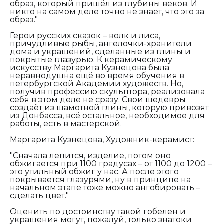
образ, который пришёл из глубины веков. И
никто на самом деле точно не знает, что это за
образ."
Герои русских сказок – волк и лиса,
причудливые рыбы, ангелочки-хранители
дома и украшений, сделанные из глины и
покрытые глазурью. К керамическому
искусству Маргарита Кузнецова была
неравнодушна ещё во время обучения в
петербургской Академии художеств. Но,
получив профессию скульптора, реализовала
себя в этом деле не сразу. Свои шедевры
создаёт из шамотной глины, которую привозят
из Донбасса, всё остальное, необходимое для
работы, есть в мастерской.
Маргарита Кузнецова, Художник-керамист:
"Сначала лепится, изделие, потом оно
обжигается при 1100 градусах – от 1100 до 1200 –
это утильный обжиг у нас. А после этого
покрывается глазурями, ну в принципе на
начальном этапе тоже можно ангобировать –
сделать цвет."
Оценить по достоинству такой гобелен и
украшения могут, пожалуй, только знатоки