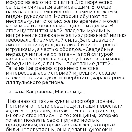
искусства золотного шитья. Это творчество
сегодня считается вымирающим. Его ещё
называют «правышивкой» - самым сложным
видом рукоделия. Мастериц обучают по
нескольку лет, столько же по времени может
уйти и на изготовление одного изделия. В
старину этой техникой владели мужчины –
выполнение стежка металлизированной нитью
требовало физической силы. Зато девушки
охотно шили кукол, которые были не просто
игрушками, а частью обрядов. «Свадебные
неразлучники на рогатке» - такой фигурой
украшался пирог на свадьбу. Поясок – символ
объединения, а ленты – пожелание детей.
Татьяна Капранова с раннего детства
интересовалась историей игрушки, создаёт
также вепских кукол и «вербниц», характерных
для тульского региона.
Татьяна Капранова, Мастерица:
"Называются такие куклы «постобрядовые».
Потому что после революции люди перестали
ходить в церковь, это уже было не принято,
многие стеснялись, но те женщины, которые
хотели показать свою причастность к
праздникам, которые забывались, которые
были непопулярны, они делали куколок и