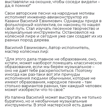
выставляли на окошке, чтобы соседи видели –
да, я помню!"
Свои авторские песни на народные мотивы
исполняет инженер-авиаконструктор из
Казани Василий Евхимович. Однажды придя в
фольклорный коллектив, он наконец-то нашёл
свой путь. Стал изучать песенное творчество и
музыкальные инструменты. Остановился на
колёсной лире и сегодня уже сам создаёт их из
разных пород дерева.
Василий Евхимович, Автор-исполнитель,
мастер колёсных лир:
"Для этого дела главное не образование, оно,
кстати, может наоборот помешать классическое
образование, если мы берём музыкальное –
оно не даёт тебе раскрепоститься. Поэтому
иногда как раз-таки вот эти причуды
исполнения людьми обычными, которые не
имеют образования, народное пение – там
столько вариантов разных, там каждый человек
может изобрести что-то своё."
Из палена Василий может выстругать не только
буратино, но и необычные музыкальные
инструменты. В этой мастерской есть даже