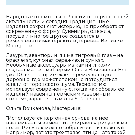
Народные промыслы в России не теряют своей
актуальности и сегодня. Традиционные
изделия сохраняют историю, но приобретают
современную форму. Сувениры, одежда,
посуда и многое другое создается в
ремесленных мастерских в деревне Верхние
Мандроги.
Лазурит, авантюрин, яшма, тигровый глаз – на
браслетах, кулонах, серёжках и сумках.
Необычные аксессуары из камня и кожи
создаёт мастер из Перми Ольга Вочканова. Вот
уже 10 лет она приезжает в ремесленную
деревню, где может спокойно потрудиться
вдали от городского шума. Технологию
использует современную, тогда как образы её
изделий навеяны пермским «звериным
стилем», характерным для 5-12 веков.
Ольга Вочканова, Мастерица:
"Используется картонная основа, на неё
наклеивается камень и собирается рисунок из
кожи. Рисунок можно собрать очень сложный.
Например, вот это трехглавая птица – это такой