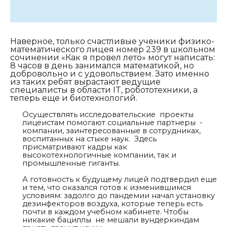
Наверное, только счастливые ученики физико-
математического лицея номер 239 в школьном
сочинении «Как я провел лето» могут написать:
8 часов в день занимался математикой, но
добровольно и с удовольствием. Зато именно
из таких ребят вырастают ведущие
специалисты в области IT, робототехники, а
теперь еще и биотехнологий.
Осуществлять исследовательские проекты
лицеистам помогают социальные партнеры -
компании, заинтересованные в сотрудниках,
воспитанных на стыке наук. Здесь
присматривают кадры как
высокотехнологичные компании, так и
промышленные гиганты.
А готовность к будущему лицей подтвердил еще
и тем, что оказался готов к изменившимся
условиям: задолго до пандемии начал установку
дезинфекторов воздуха, которые теперь есть
почти в каждом учебном кабинете. Чтобы
никакие бациллы не мешали вундеркиндам