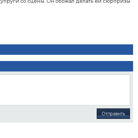
супруги со сцены. Он обожал делать ей сюрпризы.
Отправить