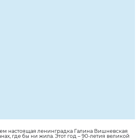
о чем настоящая ленинградка Галина Вишневская
анах, где бы ни жила. Этот год – 90-летия великой