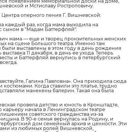
лся появлением мемориальной доски на доме,
невской и Мстиславу Ростроповичу.
 Центра оперного пения Г. Вишневской:
а каждый раз, когда мама выходила на
 сыном в "Мадам Баттерфляй".
вич мама — еще и творец пронзительных женских
ных на сцене Большого театра. Именно там
были выставлены в этом году в день рождения
выставка 11 декабря, в день ее ухода. Теперь
весты и Баттерфляй вернулись в петербургский
всегда.
авствуйте, Галина Павловна». Она приходила сюда
и костюмами. Когда ставили это платье, трудно
дставляли манекены балерин. Такая она была
ская провела детство и юность в Кронштадте,
 карьеру начала в Ленинградском театре
с лишением советского гражданства из-за
цына. В 90-е семья вернулась на Родину, и
тербургский дом семейный архив и ценности. Эти
зами из любимых ролей Вишневской,