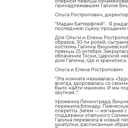
оперной певицы ознаменова
принадлежавшем Галине Виш
Ольга Ростропович, директор
"Мадам Баттерфляй"… Я рыдал
последнюю сцену прощания с
Для Ольги и Елены Ростропо
образов, 30-ти ролей, сыгран
костюмы Галины Вишневской 
певицы 25 октября. Закрылась 
облачения Тоски, Царской не
дом Галины, где и хранились 
Ольга и Елена Ростропович:
"Эта комната называлась «Здр
всегда, здоровалась со своим
было найти манекен. И мы по
хрупкая..."
Уроженка Ленинграда, Вишнев
пережила блокаду. Певческую
оперетты. Затем — изгнание 
поддержки опального Солжени
Галина перевезла в новый пе
шкатулки, расписанные обра