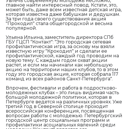
Увлечь современную молодежь несложно,
главное найти интересный повод. Кстати, это,
может быть, даже всем известная детская игра,
которая известна даже бабушкам и дедушкам.
За три года своего существования акция
"Прокодил" стала общегородской и весьма
популярной.
Ульяна Ильина, заместитель директора СПб
ГБУ ГЦСП "Контакт": "
Это городская сетевая
профилактическая игра, за основу мы взяли
известную игру "Крокодил" и сделали ее
профилактической, каждый год проводим на
новую тему. С каждым годом охват акции
растет, и если мы начинали как небольшую
акцию на территории наших клубов, то в этом
году это городская акция, которая собрала 117
команд из всех районов Санкт-Петербурга".
Впрочем, фестивали и работа в подростково-
молодежных клубах – это лишь видимая часть
большой молодежной политики, которая в
Петербурге ведется на различных уровнях. Уже
третий год в Северной столице проходит
всероссийская конференция, посвященная
вопросам работы с молодежью. Петербургский
городской центр социальных программ и
профилактики асоциальных явлений среди