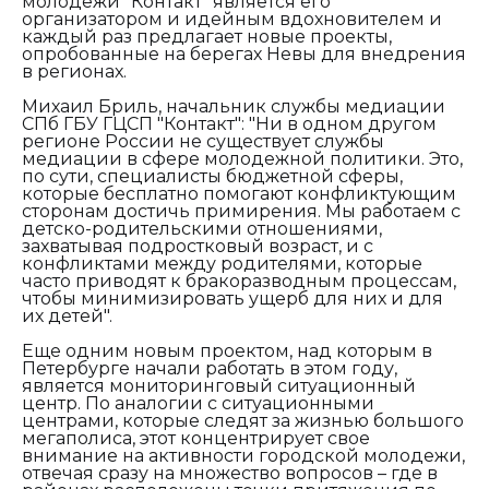
молодежи "Контакт" является его
организатором и идейным вдохновителем и
каждый раз предлагает новые проекты,
опробованные на берегах Невы для внедрения
в регионах.
Михаил Бриль, начальник службы медиации
СПб ГБУ ГЦСП "Контакт": "
Ни в одном другом
регионе России не существует службы
медиации в сфере молодежной политики. Это,
по сути, специалисты бюджетной сферы,
которые бесплатно помогают конфликтующим
сторонам достичь примирения. Мы работаем с
детско-родительскими отношениями,
захватывая подростковый возраст, и с
конфликтами между родителями, которые
часто приводят к бракоразводным процессам,
чтобы минимизировать ущерб для них и для
их детей".
Еще одним новым проектом, над которым в
Петербурге начали работать в этом году,
является мониторинговый ситуационный
центр. По аналогии с ситуационными
центрами, которые следят за жизнью большого
мегаполиса, этот концентрирует свое
внимание на активности городской молодежи,
отвечая сразу на множество вопросов – где в