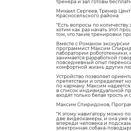
тренера и зал готовы бесплат
Михаил Сергеев, Тренер Цент
Красносельского района:
"Есть вопросы по количеству 
хотим как раз начать этот про
том, что такие тренировки пр
Вместе с Романом экскурсии 
программист Максим Спиридон
лаборатории робототехники, 
занимается разработкой гово
повседневный опыт переносит
комфортной жизнь других лю
Устройство позволяет ориент
препятствии и определяет н
по карману. Максим надеется,
в список индивидуальной пр
входят только белая трость и
Максим Спиридонов, Програ
"К этому навигатору можно п
две видеокамеры, и она уже 
впереди человека и подсказыв
электронная собака-поводырь,