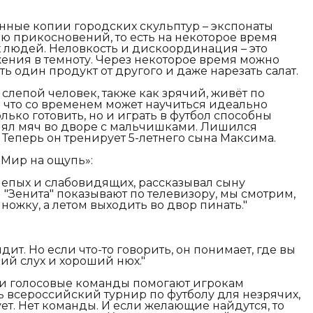
ные копии городских скульптур – экспонаты
ю прикосновений, то есть на некоторое время
 людей. Неловкость и дискоординация – это
жения в темноту. Через некоторое время можно
ть один продукт от другого и даже нарезать салат.
 слепой человек, также как зрячий, живёт по
 что со временем может научиться идеально
олько готовить, но и играть в футбол способны
онял мяч во дворе с мальчишками. Лишился
. Теперь он тренирует 5-летнего сына Максима.
«Мир на ощупь»:
лепых и слабовидящих, рассказывал сыну
 "Зенита" показывают по телевизору, мы смотрим,
ножку, а летом выходить во двор пинать."
идит. Но если что-то говорить, он понимает, где вы
ший слух и хороший нюх."
и голосовые команды помогают игрокам
ть всероссийский турнир по футболу для незрячих,
ует. Нет команды. И если желающие найдутся, то