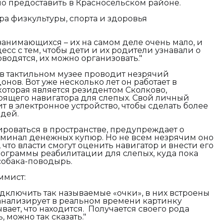
но предоставить в Красносельском районе.
ра физкультуры, спорта и здоровья
занимающихся – их на самом деле очень мало, и
цесс с тем, чтобы дети и их родители узнавали о
оводятся, их можно организовать."
в тактильном музее проводит незрячий
ов. Вот уже несколько лет он работает в
которая является резидентом Сколково,
рящего навигатора для слепых. Свой личный
 в электронное устройство, чтобы сделать более
дей.
ироваться в пространстве, предупреждает о
оминал денежных купюр. Но не всем незрячим оно
 что власти смогут оценить навигатор и внести его
ограммы реабилитации для слепых, куда пока
 собака-поводырь.
ммист:
одключить так называемые «очки», в них встроены
анализирует в реальном времени картинку
ает, что находится. Получается своего рода
 можно так сказать."