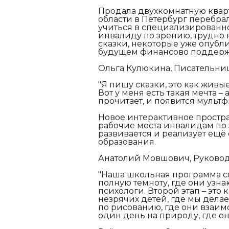
Продала двухкомнатную кварт
области в Петербург перебра
учиться в специализированно
инвалиду по зрению, трудно н
сказки, некоторые уже опублик
будущем финансово поддержи
Ольга Кулюкина, Писательни
"Я пишу сказки, это как живы
Вот у меня есть такая мечта –
прочитает, и появится мультф
Новое интерактивное простр
рабочие места инвалидам по 
развивается и реализует ещ
образования.
Анатолий Мовшович, Руковод
"Наша школьная программа сос
полную темноту, где они узнаю
психологи. Второй этап – это
незрячих детей, где мы дела
по рисованию, где они взаимо
один день на природу, где о