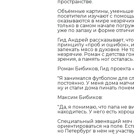
пространстве.
Объёмные картины, уменьшен
посетители изучают с помощь
оказываются в мире незрячих
только в самом начале погру
уже по запаху и форме отличи
Гид Андрей рассказывает, что
принципу «проб и ошибок», и
запекать мясо в духовке. Не т
незрячие. Роман с детства г
зрения, а память ног осталась
Роман Бибиков, Гид проекта 
"Я занимался футболом для с
постоянно. У меня дома матчи
ну и стали дома пинать понем
Максим Бибиков:
"Да, я понимаю, что папа не в
находитесь. У него есть хоро
Специальный звенящий мяч 
ориентироваться на поле. Ес
но Петербург в нём не участв