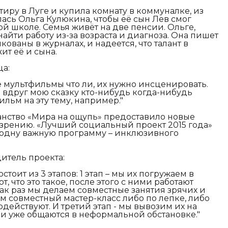
иру в Луге и купила комнату в коммуналке, из
лась Ольга Кулюкина, чтобы её сын Лев смог
й школе. Семья живёт на две пенсии. Ольге,
айти работу из-за возраста и диагноза. Она пишет
ованы в журналах, и надеется, что талант в
т её и сына.
ца:
е мультфильмы что ли, их нужно инсценировать.
 а вдруг мою сказку кто-нибудь когда-нибудь
ильм на эту тему, например."
анство «Мира на ощупь» предоставило новые
зрению. «Лучший социальный проект 2015 года»
ё одну важную программу – инклюзивного
итель проекта:
тоит из 3 этапов: 1 этап – мы их погружаем в
т, что это такое, после этого с ними работают
 как раз мы делаем совместные занятия зрячих и
ем совместный мастер-класс либо по лепке, либо
действуют. И третий этап - мы вывозим их на
ни уже общаются в неформальной обстановке."