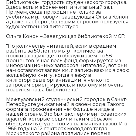
Библиотека- гордость студенческого городка.
Здесь есть и абонемент, и читальный зал.
Причем, сюда приходят не только за
учебниками, говорит заведующая Ольга Конон,
а даже, наоборот, большим спросом пользуется
художественная литература.
Ольга Конон – Заведующая библиотекой МСГ:
"По количеству читателей, если в среднем
разбить за 50 лет, то мы от количества
проживающих где-то обслуживаем по 58
процентов. У нас весь фонд формируется из
информационных запросов читателей, вот они
нам оставляют заявочки, я записываю их в свою
волшебную книгу, когда я езжу в
книготорговые организации, я четко по
запросам ориентируюсь, и поэтому им очень
нравится наша библиотека."
Межвузовский студенческий городок в Санкт-
Петербурге уникальный в своем роде. Такого
формата проживания нет больше нигде в
нашей стране. Это был эксперимент советских
властей, которые решили таким образом
объединить студентов из различных вузов. И в
1966 году на 12 гектарах молодого тогда
Московского района появились первые