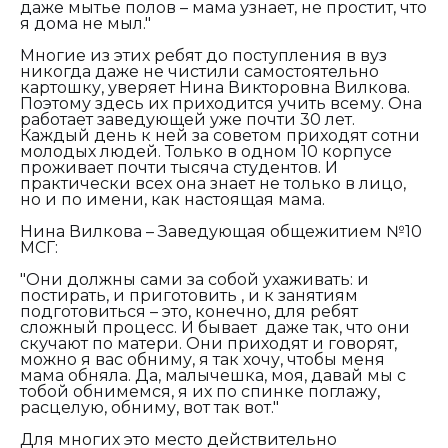
даже мытье полов – мама узнает, не простит, что
я дома не мыл."
Многие из этих ребят до поступления в вуз
никогда даже не чистили самостоятельно
картошку, уверяет Нина Викторовна Вилкова.
Поэтому здесь их приходится учить всему. Она
работает заведующей уже почти 30 лет.
Каждый день к ней за советом приходят сотни
молодых людей. Только в одном 10 корпусе
проживает почти тысяча студентов. И
практически всех она знает не только в лицо,
но и по имени, как настоящая мама.
Нина Вилкова – Заведующая общежитием №10
МСГ:
"Они должны сами за собой ухаживать: и
постирать, и приготовить , и к занятиям
подготовиться – это, конечно, для ребят
сложный процесс. И бывает даже так, что они
скучают по матери. Они приходят и говорят,
можно я вас обниму, я так хочу, чтобы меня
мама обняла. Да, малычешка, моя, давай мы с
тобой обнимемся, я их по спинке поглажу,
расцелую, обниму, вот так вот."
Для многих это место действительно