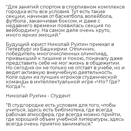
"Для занятий спортом в спортивном комплексе
городка есть все условия. Тут есть такие
секции, начиная от баскетбола, волейбола,
футбола , заканчивая боксом, и даже с
недавнего времени появилась секция по
вейбордингу. На самом деле очень круто,
много ярких эмоций."
Будущий юрист Николай Рухтин приехал в
Петербург из Башкирии. Отличник,
победитель многочисленных олимпиад,
привыкший к тишине и покою, поначалу даже
представить себе не мог жизнь в общежитии.
Но сегодня он не только не отстаёт в учебе, но и
ведет активную внеучебную деятельность.
Коля один из лучших игроков студенческой
команды в интеллектуальной игре «Что? Где?
Когда?».
Николай Рухтин - Студент:
"В студгородке есть условия для того, чтобы
учиться, здесь есть библиотека, где всегда
рабочая атмосфера, где всегда можно прийти,
где хороший объем учебной литературы, здесь
всегда очень приятно заниматься."