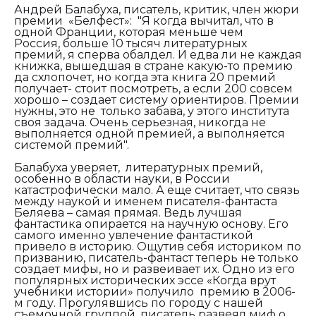
Андрей Балабуха, писатель, критик, член жюри
премии «Белфест»:
"
Я когда вычитал,
ч
то в
одной Франции, которая меньше чем
Россия,
больше 10 тысяч литературных
премий,
я сперва обалдел. И едва ли не каждая
книжка, вышедшая в стране какую-то премию
да схлопочет, но когда эта книга 20 премий
получает- стоит посмотреть, а если 200 совсем
хорошо – создает систему ориентиров. Премии
нужны,
это не
только забава,
у этого института
своя задача. Очень серьезная, никогда не
выполняется одной премией,
а выполняется
системой премий".
Балабуха уверяет, литературных премий,
особенно в области науки, в России
катастрофически мало. А еще считает, что связь
между наукой и именем писателя-фантаста
Беляева – самая прямая. Ведь лучшая
фантастика опирается на научную основу. Его
самого именно увлечение фантастикой
привело в историю. Ощутив себя историком по
призванию, писатель-фантаст теперь не только
создает мифы, но и развеивает их. Одно из его
популярных исторических эссе «Когда врут
учебники истории» получило премию в 2006-
м году. Прогулявшись по городу с нашей
съемочной группой, писатель развеял миф о