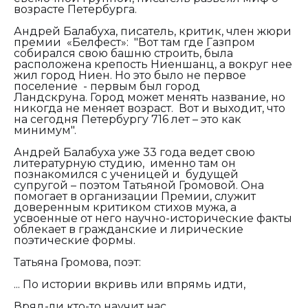
возрасте Петербурга.
Андрей Балабуха, писатель, критик, член жюри
премии «Белфест»: "Вот там где Газпром
собирался свою башню строить, была
расположена крепость Ниеншанц, а вокруг нее
жил город Ниен. Но это было не первое
поселение - первым был город
Ландскруна
.
Город может менять название, но
никогда не меняет возраст
.
Вот и выходит, что
на сегодня Петербургу 716 лет – это как
минимум".
Андрей Балабуха уже 33 года ведет свою
литературную студию, именно там он
познакомился с ученицей и будущей
супругой – поэтом Татьяной Громовой. Она
помогает в организации Премии, служит
доверенным критиком стихов мужа, а
усвоенные от него научно-исторические факты
облекает в гражданские и лирические
поэтические формы.
Татьяна Громова, поэт:
... По истории вкривь или впрямь идти,
В
ряд-ли кто-то научит нас,