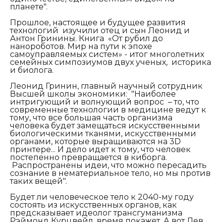
планете".
Прошлое, настоящее и будущее развития
технологий изучили отец и сын Леонид и
Антон Гринины. Книга «От рубил до
нанороботов. Мир на пути к эпохе
самоуправляемых систем»
-
итог многолетних
семейных симпозиумов двух ученых, историка
и биолога.
Леонид Гринин, главный научный сотрудник
Высшей школы экономики:
"Н
аиболее
интригующий и волнующий вопрос – то, что
современные технологии в медицине ведут к
тому, что все большая часть организма
человека будет замещаться искусственными
биологическими тканями, искусственными
органами, которые выращиваются на 3D
принтере... И дело идет к тому, что человек
постепенно превращается в киборга.
Распространены идеи, что можно пересадить
сознание в нематериальное тело,
но
мы против
таких вещей".
Будет ли человеческое тело к 2040-му году
состоять из искусственных органов, как
предсказывает идеолог трансгуманизма
Рэймонд Курцвейл, время покажет. А вот Лев