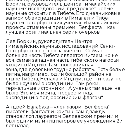
Боркин, руководитель центра гималайских
научных исследований, предрекает новые
научные открытия в Тибете. Его дневниковые
записи об экспедиции в Гималаи и Тибет
группы петербургских ученых «Гималайский
проект» отмечены премией "Белфеста" как
лучшая оригинальная серия очерков.
Лев Боркин,
р
уководитель Центра
гималайских научных исследований Санкт-
Петербургского союза ученых: "Сейчас
большая часть Тибета является Китаем, но не
вся, самая западная часть тибетского нагорья
уходит в Индию. Там пограничная
зона,
где
довольно трудно работать. Есть белые
пятна
,
например
,
один большой район на
стыке Тибета, Непала и Индии, где ни разу не
было научной экспедиции. Там реки,
термальные источники... А ученых там еще не
было. Это моя мечта, провести туда
экспедицию под российским флагом".
Андрей Балабуха – член жюри "Белфеста",
писатель-фантаст и критик, сам дважды
становился лауреатом Беляевской премии и
был одним из инициаторов ее учреждения 27
лет назад.