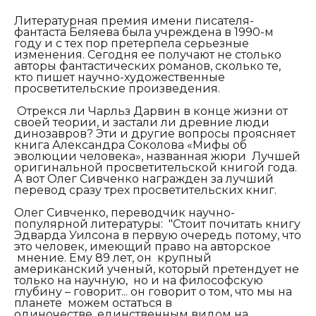
Литературная премия имени писателя-
фантаста Беляева была учреждена в 1990-м
году и с тех пор претерпела серьезные
изменения. Сегодня ее получают не столько
авторы фантастических романов, сколько те,
кто пишет научно-художественные
просветительские произведения.
Отрекся ли Чарльз Дарвин в конце жизни от
своей теории, и застали ли древние люди
динозавров? Эти и другие вопросы проясняет
книга Александра Соколова «Мифы об
эволюции человека», названная жюри Лучшей
оригинальной просветительской книгой года.
А вот Олег Сивченко награжден за лучший
перевод сразу трех просветительских книг.
Олег Сивченко, переводчик научно-
популярной литературы: "Стоит почитать книгу
Эдварда Уилсона
в первую очередь потому, что
это человек, имеющий право на авторское
мнение. Ему 89 лет,
он
крупный
американский ученый, который претендует не
только на научную,
но и на философскую
глубину – говорит... он говорит о том, что мы на
планете можем остаться в
одиночестве,
единственным видом на