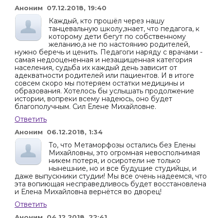
Аноним 07.12.2018, 19:40
Каждый, кто прошёл через нашу
танцевальную школу,знает, что педагога, к
которому дети бегут по собственному
желанию,а не по настоянию родителей,
нужно беречь и ценить. Педагоги наряду с врачами -
самая недооцененная и незащищенная категория
населения, судьба их каждый день зависит от
адекватности родителей или пациентов. И в итоге
совсем скоро мы потеряем остатки медицины и
образования. Хотелось бы услышать продолжение
истории, вопреки всему надеюсь, оно будет
благополучным. Сил Елене Михайловне.
Ответить
Аноним 06.12.2018, 1:34
То, что Метаморфозы остались без Елены
Михайловны, это огромная невосполнимая
никем потеря, и осиротели не только
нынешние, но и все будущие студийцы, и
даже выпускники студии! Мы все очень надеемся, что
эта вопиющая несправедливось будет восстановлена
и Елена Михайловна вернётся во дворец!
Ответить
Аноним 04.12.2018, 22:41