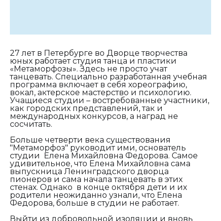
27 лет в Петербурге во Дворце творчества
юных работает студия танца и пластики
«Метаморфозы». Здесь не просто учат
танцевать. Специально разработанная учебная
программа включает в себя хореографию,
вокал, актерское мастерство и психологию.
Учащиеся студии – востребованные участники,
как городских представлений, так и
международных конкурсов, а наград не
сосчитать.
Больше четверти века существования
"Метаморфоз" руководит ими, основатель
студии Елена Михайловна Федорова. Самое
удивительное, что Елена Михайловна сама
выпускница Ленинградского дворца
пионеров и сама начала танцевать в этих
стенах. Однако в конце октября дети и их
родители неожиданно узнали, что Елена
Федорова, больше в студии не работает.
Выйти из добровольной изоляции и вновь