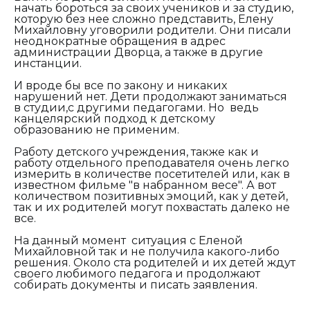
начать бороться за своих учеников и за студию,
которую без нее сложно представить, Елену
Михайловну уговорили родители. Они писали
неоднократные обращения в адрес
администрации Дворца, а также в другие
инстанции.
И вроде бы все по закону и никаких
нарушений нет. Дети продолжают заниматься
в студии,с другими педагогами. Но ведь
канцелярский подход к детскому
образованию не применим.
Работу детского учреждения, также как и
работу отдельного преподавателя очень легко
измерить в количестве посетителей или, как в
известном фильме "в набранном весе". А вот
количеством позитивных эмоций, как у детей,
так и их родителей могут похвастать далеко не
все.
На данный момент ситуация с Еленой
Михайловной так и не получила какого-либо
решения. Около ста родителей и их детей ждут
своего любимого педагога и продолжают
собирать документы и писать заявления.