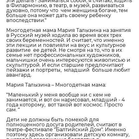
эти делать? Заниматься собой, я считаю, ходить
в Филармонию, в театр, в музей, развиваться
духовно, потому что чем женщина богаче, тем
больше она может дать своему ребенку
впоследствии."
Многодетная мама Мария Талызина на занятия
в Русский музей ходила во время всех трех
своих беременностей. И считает, что именно
эти лекции и повлияли на вкус и культурное
развитие ее детей. Не смотря на то, что в их
семье нет профессиональных художников,
мальчишки очень интересуются живописью и
скульптурой. И если старшие предпочитают
пейзажи и портреты, младший больше любит
авангард.
Мария Талызина – Многодетная мама:
"Маленький у меня вообще ни с кем не
занимается, и вот он нарисовал, младший - 4
года которому, вот такой вот космос. Просто
сам. "
Дети не должны быть помехой для
полноценного досуга родителей, считают в
театре-фестивале "Балтийский Дом". Именно
поэтому здесь организовали детскую комнату,