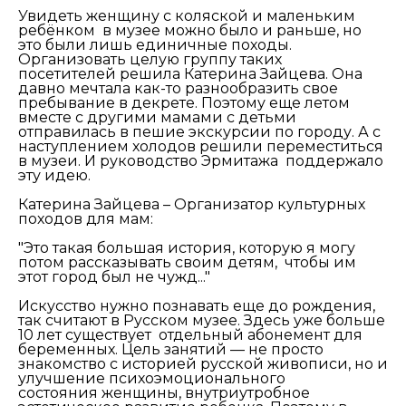
Увидеть женщину с коляской и маленьким
ребёнком в музее можно было и раньше, но
это были лишь единичные походы.
Организовать целую группу таких
посетителей решила Катерина Зайцева. Она
давно мечтала как-то разнообразить свое
пребывание в декрете. Поэтому еще летом
вместе с другими мамами с детьми
отправилась в пешие экскурсии по городу. А с
наступлением холодов решили переместиться
в музеи. И руководство Эрмитажа поддержало
эту идею.
Катерина Зайцева – Организатор культурных
походов для мам:
"Это такая большая история, которую я могу
потом рассказывать своим детям, чтобы им
этот город был не чужд..."
Искусство нужно познавать еще до рождения,
так считают в Русском музее. Здесь уже больше
10 лет существует отдельный абонемент для
беременных. Цель занятий — не просто
знакомство с историей русской живописи, но и
улучшение психоэмоционального
состояния женщины, внутриутробное