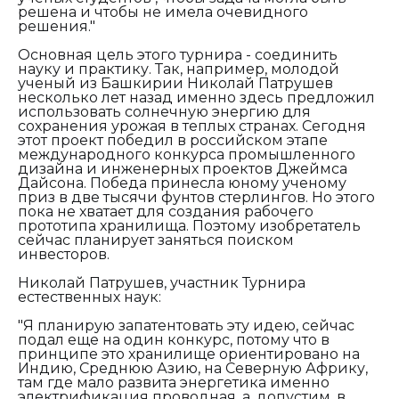
решена и чтобы не имела очевидного
решения."
Основная цель этого турнира - соединить
науку и практику. Так, например, молодой
ученый из Башкирии Николай Патрушев
несколько лет назад именно здесь предложил
использовать солнечную энергию для
сохранения урожая в теплых странах. Сегодня
этот проект победил в российском этапе
международного конкурса промышленного
дизайна и инженерных проектов Джеймса
Дайсона. Победа принесла юному ученому
приз в две тысячи фунтов стерлингов. Но этого
пока не хватает для создания рабочего
прототипа хранилища. Поэтому изобретатель
сейчас планирует заняться поиском
инвесторов.
Николай Патрушев, участник Турнира
естественных наук:
"Я планирую запатентовать эту идею, сейчас
подал еще на один конкурс, потому что в
принципе это хранилище ориентировано на
Индию, Среднюю Азию, на Северную Африку,
там где мало развита энергетика именно
электрификация проводная, а, допустим, в