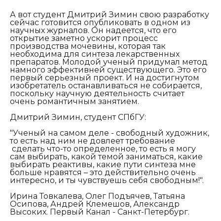
А вот студент Дмитрий Зимин свою разработку
сейчас готовится опубликовать в одном из
научных журналов. Он надеется, что его
открытие заметно ускорит процесс
производства мочевины, которая так
необходима для синтеза лекарственных
препаратов. Молодой ученый придумал метод
намного эффективней существующего. Это его
первый серьезный проект. И на достигнутом
изобретатель останавливаться не собирается,
поскольку научную деятельность считает
очень романтичным занятием.
Дмитрий Зимин, студент СПбГУ:
"Ученый на самом деле - свободный художник,
то есть над ним не довлеет требование
сделать что-то определенное, то есть я могу
сам выбирать, какой темой заниматься, какие
выбирать реактивы, какие пути синтеза мне
больше нравятся – это действительно очень
интересно, и ты чувствуешь себя свободным!".
Ирина Товкалева, Олег Подъячев, Татьяна
Осипова, Андрей Клемешов, Александр
Высоких. Первый Канал - Санкт-Петербург.