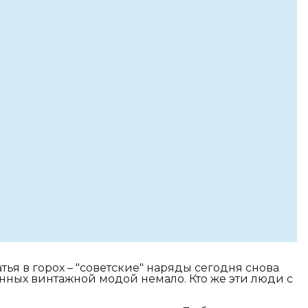
ья в горох – "советские" наряды сегодня снова
енных винтажной модой немало. Кто же эти люди с