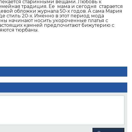
влекается старинными вещами. Любовь к
емейная традиция. Ее мама и сегодня старается
цевой обложки журнала 50-х годов. А сама Мария
е стиль 20-х. Именно в этот период мода
ны начинают носить укороченные платья с
настоящих камней предпочитают бижутерию с
ляются тюрбаны.