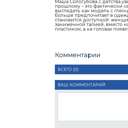
Маша Сологубова с детства у
прошлому – это фактически с
выглядеть как модель с глян
больше предпочитает в одежд
становится доступной: женщи
заниженной талией, вместо 
пластиком, а на головах появ
Комментарии
ВСЕГО (0)
ВАШ КОММЕНТАРИЙ