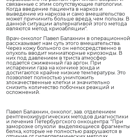
связанные с этим сопутствующие патологии.
Когда введение пациента в наркоз и
выведение из наркоза и само вмешательство
может причинить больше вреда, чем пользы. В
данной ситуации альтернативой этого метода
являются метод криоабляции".
Врач-онколог Павел Балахнин в операционной
рассказывает нам суть этого вмешательства.
Через кожу больного он непосредственно в
опухоль вводит миниатюрные криозонды. В
них под давлением в триста атмосфер
подается сжиженный газ аргон. При
испарении газа на кончике зонда и
достигаются крайне низкие температуры. Это
позволяет полностью уничтожить
злокачественные клетки и значительно
снизить количество побочных реакций и
осложнений.
Павел Балахнин, онколог, зав. отделением
рентгенохирургических методов диагностики
и лечения Петербургского онкоцентра:
"При
заморозке опухоли выделяющиеся фрагменты
белка, которые не полностью разрушаются в
отличие от гипертермических методах