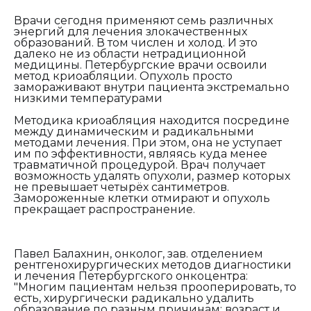
Врачи сегодня применяют семь различных
энергий для лечения злокачественных
образований. В том числен и холод. И это
далеко не из области нетрадиционной
медицины. Петербургские врачи освоили
метод криоабляции. Опухоль просто
замораживают внутри пациента экстремально
низкими температурами
Методика криоабляция находится посредине
между динамическим и радикальными
методами лечения. При этом, она не уступает
им по эффективности, являясь куда менее
травматичной процедурой. Врач получает
возможность удалять опухоли, размер которых
не превышает четырёх сантиметров.
Замороженные клетки отмирают и опухоль
прекращает распространение.
Павел Балахнин, онколог, зав. отделением
рентгенохирургических методов диагностики
и лечения Петербургского онкоцентра:
"
Многим пациентам нельзя прооперировать, то
есть, хирургически радикально удалить
образование по разным причинам: возраст и