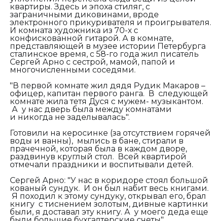
квартиры. Здесь и эпоха стиляг, с
заграничными диковинами, вроде
электронного прикуривателя и проигрывателя.
И комната художника из 70-х с
конфискованной гитарой. А в комнате,
представляющей в музее истории Петербурга
сталинское время, с 58-го года жил писатель
Сергей Арно с сестрой, мамой, папой и
многочисленными соседями.
"В первой комнате жил дядя Рудик Макаров –
офицер, капитан первого ранга.
В следующей
комнате жила тетя Дуся с мужем- музыкантом.
А у нас дверь была между комнатами
и
никогда не заделывалась".
Готовили на керосинке (за отсутствием горячей
воды и ванны), мылись в бане, стирали в
прачечной, которая была в каждом дворе,
раздвинув круглый стол. Всей квартирой
отмечали праздники и воспитывали детей.
Сергей Арно:
"
У нас в коридоре стоял большой
кованый сундук. И он был набит весь книгами.
Я походил к этому сундуку, открывал его, брал
книгу с тиснением золотым, дивные картинки
были, я доставал эту книгу. А у моего деда еще
были большие бухгалтерские счеты".