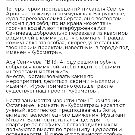
Теперь герои произведений писателя Сергея
Арно часто живут в коммуналках. В х рущевке,
куда переехала семья Сергея, он с восторгом
открыл для себя, что из крана может течь
горячая вода! А вот петербурженка Ася
Сеничева, добровольно переехала из квартиры
родителей в коммунальную комнату. Правда,
коммуналка эта особая, скорее, уже ставшая
творческим проектом, известным в городе под
именем «Кубометры».
Ася Сеничева: "В 13-14 году решили ребята
собраться коммуной, чтобы люди с общими
интересами могли жить
вместе,
организовывать какие-то
мероприятия, делиться своими мыслями и
идеями. И
уже примерно больше трех
лет
существует наш проект "Кубометры".
Настя занимается маркетингом IT-компании.
Остальные комнаты в «Кубометрах» населяют
ученый, архитектор, предподаватель йоги,
активист велосипедного движения. Музыкант
Михаил Баринов признался, дежурят по
квартире по графику, а вот холодильником
пользуются вместе по принципу щедрости и
осознанности. И даже мусор выносят особым