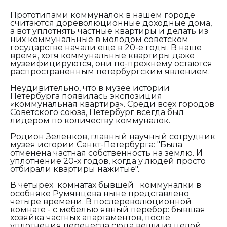
Прототипами коммуналок в нашем городе
считаются дореволюционные доходные дома,
а вот уплотнять частные квартиры и делать из
них коммунальные в молодом советском
государстве начали еще в 20-е годы. В наше
время, хотя коммунальные квартиры даже
музеифицируются, они по-прежнему остаются
распространенным петербургским явлением.
Неудивительно, что в музее истории
Петербурга появилась экспозиция
«коммунальная квартира». Среди всех городов
Советского союза, Петербург всегда был
лидером по количеству коммуналок.
Родион Зеленков, главный научный сотрудник
музея истории Санкт-Петербурга:
"
Была
отменена частная собственность на землю. И
уплотнение 20-х годов, когда у людей просто
отбирали квартиры нажитые".
В четырех комнатах бывшей коммуналки в
особняке Румянцева ныне представлено
четыре времени. В послереволюционной
комнате - с мебелью явный перебор: бывшая
хозяйка частных апартаментов, после
уплотнения перенесла сюда вещи из целой