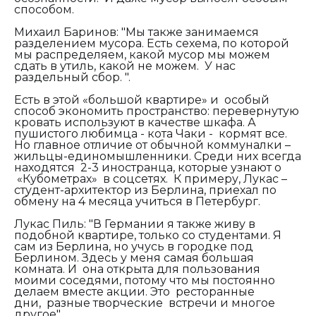
способом.
Михаил Баринов:
"
Мы также занимаемся
разделением мусора. Есть сехема, по которой
мы распределяем, какой мусор мы можем
сдать в утиль, какой не можем. У нас
раздельный сбор.
".
Есть в этой «большой квартире» и особый
способ экономить пространство: перевернутую
кровать используют в качестве шкафа. А
пушистого любимца - кота Чаки - кормят все.
Но главное отличие от обычной коммуналки –
жильцы-единомышленники. Среди них всегда
находятся 2-3 иностранца, которые узнают о
«Кубометрах» в соцсетях. К примеру, Лукас –
студент-архитектор из Берлина, приехал по
обмену на 4 месяца учиться в Петербург.
Лукас Пиль: "В Германии я также живу в
подобной квартире, только со студентами. Я
сам из Берлина, но учусь в городке под
Берлином. Здесь у меня самая большая
комната. И она открыта для пользования
моими соседями, потому что мы постоянно
делаем вместе акции. Это ресторанные
дни,
разные творческие встречи и многое
другое".