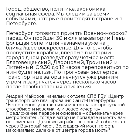
Город, общество, политика, экономика,
социальная сфера. Мы следим за всеми
событиями, которые происходят в стране и в
Петербурге.
Петербург готовится принять Военно-морской
парад. Он пройдет 30 июля в акватории Невы.
Большая репетиция назначена уже на
ближайшее воскресенье. Для того, чтобы
пропустить корабли, впервые в истории
города днем разведут сразу четыре моста:
Благовещенский, Дворцовый, Троицкий и
Литейный. С 9.30 до 12 часов переправиться по
ним будет нельзя. По прогнозам экспертов,
транспортные заторы начнутся уже ранним
утром и закончатся через несколько часов
после возобновления движения.
Андрей Майоров, начальник отдела СПб ГБУ «Центр
транспортного планирования Санкт-Петербурга»
:
"Естественно, у оставшихся мостов запас пропускной
способности невелик, или вовсе исчерпан.
Предложение первое и основное – объезжать через
метрополитен, тогда в затор не попадете и мосты вам
не помешают. Для южных районов просьба объезжать
через Вантовый мост, Володарский мост, то есть
максимально далекие от центра города мосты".