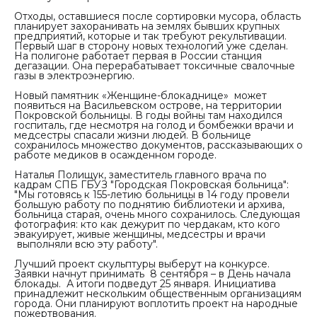
Отходы, оставшиеся после сортировки мусора, область
планирует захоранивать на землях бывших крупных
предприятий, которые и так требуют рекультивации.
Первый шаг в сторону новых технологий уже сделан.
На полигоне работает первая в России станция
дегазации. Она перерабатывает токсичные свалочные
газы в электроэнергию.
Новый памятник «Женщине-блокаднице» может
появиться на Васильевском острове, на территории
Покровской больницы. В годы войны там находился
госпиталь, где несмотря на голод и бомбежки врачи и
медсестры спасали жизни людей. В больнице
сохранилось множество документов, рассказывающих о
работе медиков в осажденном городе.
Наталья Полищук, заместитель главного врача по
кадрам СПБ ГБУЗ "Городская Покровская больница"
:
"Мы готовясь к 155-летию больницы в 14 году провели
большую работу по поднятию библиотеки и архива,
больница старая, очень много сохранилось. Следующая
фотография: кто как дежурит по чердакам, кто кого
эвакуирует, живые женщины, медсестры и врачи
выполняли всю эту работу".
Лучший проект скульптуры выберут на конкурсе.
Заявки начнут принимать 8 сентября – в День начала
блокады. А итоги подведут 25 января. Инициатива
принадлежит нескольким общественным организациям
города. Они планируют воплотить проект на народные
пожертвования.