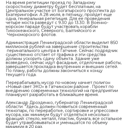
На время репетиции проезд по Западному
скоростному диаметру будет бесплатным, на
Центральном участке от Богатырского проспекта до
Екатерингофки. А 28 июля, в пятницу, пройдет еще
одна, генеральная репетиция. Для ее проведения
четыре моста разведут с 9.30 до 13.30. В Военно-
морском параде будут участвовать корабли
Тихоокеанского, Северного, Балтийского и
Черноморского флотов.
Администрация Ленинградской области выделит 850
миллионов рублей на завершение строительства
перинатального центра в Гатчине. Сейчас подрядчик
существенно отстает от графика и эти средства
должны ускорить сдачу объекта. Здание уже
возведено, сейчас идут фасадные, отделочные работы,
завершается прокладка внутренних и внешних сетей.
По плану, работы должны закончиться к концу
текущего года.
Перерабатывать мусор по-новому начнет полигон
«Новый свет ЭКО» в Гатчинском районе . Проект по
внедрению современных технологий на предприятии
планируют разработать в ближайшее время.
Александр Дрозденко, губернатор Ленинградской
области:
"Здесь должен появиться современный
технопарк, по переработке, сортировке и упрессовке
мусора, как минимум будут отделяться несколько
фракций: стекло, металл, пластик, бумага, все остальное
будет утрамбовываться и уменьшатся по объему
минимум в 20 раз.