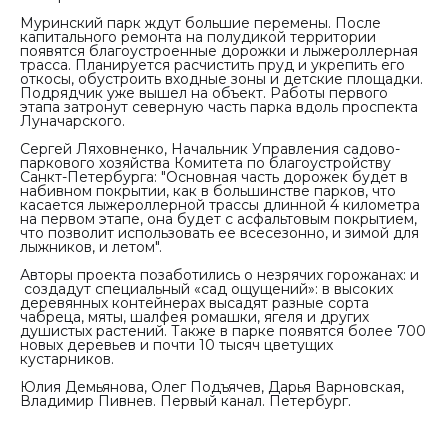
Муринский парк ждут большие перемены. После
капитального ремонта на полудикой территории
появятся благоустроенные дорожки и лыжероллерная
трасса. Планируется расчистить пруд и укрепить его
откосы, обустроить входные зоны и детские площадки.
Подрядчик уже вышел на объект. Работы первого
этапа затронут северную часть парка вдоль проспекта
Луначарского.
Сергей Ляховненко, Начальник Управления садово-
паркового хозяйства Комитета по благоустройству
Санкт-Петербурга:
"Основная часть дорожек будет в
набивном покрытии, как в большинстве парков, что
касается лыжероллерной трассы длинной 4 километра
на первом этапе, она будет с асфальтовым покрытием,
что позволит использовать ее всесезонно, и зимой для
лыжников, и летом".
Авторы проекта позаботились о незрячих горожанах: и
создадут специальный «сад ощущений»: в высоких
деревянных контейнерах высадят разные сорта
чабреца, мяты, шалфея ромашки, ягеля и других
душистых растений. Также в парке появятся более 700
новых деревьев и почти 10 тысяч цветущих
кустарников.
Юлия Демьянова, Олег Подъячев, Дарья Варновская,
Владимир Пивнев. Первый канал. Петербург.