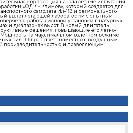
ительная корпорация начала летные испытания
зработки «ОДК – Климов», который создается для
анспортного самолета Ил-112 и регионального
рвый вылет летающей лаборатории с опытным
роверяется работа силовой установки в натурных
мах и диапазонах высот. В новый двигатель
руктивные решения, повышающие его летно-
. Мощность на максимальном взлетном режиме
иных сил. Он работает совместно с воздушным
й производительностью и позволяющим