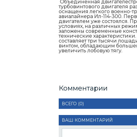
Объединенная двигателестро
турбовинтового двигателя ра
оснащения легкого военно-тр
авиалайнера Ил-114-300. Пе
двигателем уже состоялся. П
условиях, на различных режи
заложены современные конст
технические характеристики
составляет три тысячи лошад
винтом, обладающим больше
увеличить лобовую тягу.
Комментарии
ВСЕГО (0)
ВАШ КОММЕНТАРИЙ