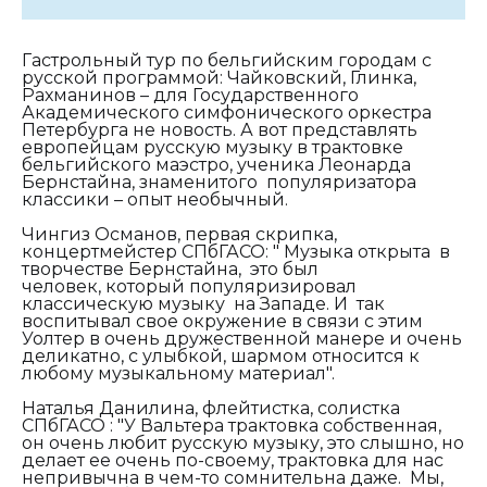
Гастрольный тур по бельгийским городам с
русской программой: Чайковский, Глинка,
Рахманинов – для Государственного
Академического симфонического оркестра
Петербурга не новость. А вот представлять
европейцам русскую музыку в трактовке
бельгийского маэстро, ученика Леонарда
Бернстайна, знаменитого популяризатора
классики – опыт необычный.
Чингиз Османов, первая скрипка,
концертмейстер СПбГАСО:
"
Музыка открыта в
творчестве Бернстайна,
это был
человек,
к
оторый популяризировал
классическую музыку на Западе. И так
воспитывал свое окружение в связи с этим
Уолтер в очень дружественной манере и очень
деликатно,
с улыбкой, шармом относится к
любому музыкальному материал".
Наталья Данилина, флейтистка, солистка
СПбГАСО :
"У Вальтера трактовка собственная,
он очень любит русскую музыку, это слышно, но
делает ее очень по-своему, трактовка для нас
непривычна в чем-то сомнительна даже. Мы,