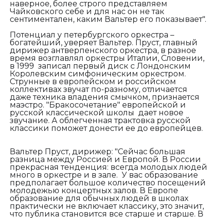
наверное, более строго представляем
Чайковского себе и для нас он не так
сентиментален, каким Вальтер его показывает".
Потенциал у петербургского оркестра –
богатейший, уверяет Вальтер. Пруст, главный
дирижер антверпенского оркестра, в разное
время возглавлял оркестры Италии, Словении,
в 1999 записал первый диск с Лондонским
Королевским симфоническим оркестром.
Струнные в европейском и российском
коллективах звучат по-разному, отличается
даже техника владения смычком, признается
маэстро. "Бракосочетание" европейской и
русской классической школы дает новое
звучание. А облегченная трактовка русской
классики поможет донести ее до европейцев.
Вальтер Пруст, дирижер:
"
Сейчас большая
разница между Россией и Европой. В России
прекрасная тенденция: всегда молодых людей
много в оркестре и в зале. У вас образование
предполагает большое количество посещений
молодежью концертных залов. В Европе
образование для обычных людей в школах
практически не включает классику,
это значит,
что публика становится все старше и старше. В