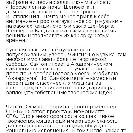
выбрали видеоинсталляцию – мы играли
«Просветленная ночь» Шенберга и
демонстрировали такое – не просто
инсталляция – нечто менее привл к себе
внимание – просто визуальное сопр музыки –
на работах Кандинского и саого Шенберга.
Шенберг и Кандинский были дружны и мы
решили использовать их как арку к этму
времени".
Русская классика не нуждается в
популяризации, уверен Чингиз, но музыкантам
необходимо давать больше творческой
свободы. Сам он играет в Академическом
симфоническом оркестре, участвовал в
проекте «Серебро Господа моего» к юбилею
"Аквариума". Но "Симфониетта" – камерный
проект для классических музыкантов,
желающих, независимо от воли дирижера,
воплощать собственные творческие идеи.
Чингиз Османов, скрипач, концертмейстер
СПБГАСО, автор проекта «Сифмониетта
СПб»:
"
Это в некотором роде коллективное
творчество, когда люди имеют возможность
дискутировать на репетициях, обсуждать
концепцию исполнения. В том числе какие-то