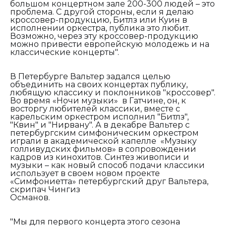
большом концертном зале 200-300 людей – это
проблема
.
С другой стороны, если я делаю
кроссовер-продукцию, Битлз или Куин в
исполнении оркестра, публика это любит
.
Возможно, через эту кроссовер-продукцию
можно привести европейскую молодежь и на
классические концерты".
В Петербурге Вальтер задался целью
объединить на своих концертах публику,
любящую классику и поклонников "кроссовер".
Во время «Ночи музыки» в Гатчине, он, к
восторгу любителей классики, вместе с
карельским оркестром исполнил "Битлз",
"Квин" и "Нирвану". А в декабре Вальтер с
петербургским симфоническим оркестром
играли в академической капелле «Музыку
голливудских фильмов» в сопровождении
кадров из кинохитов. Синтез живописи и
музыки – как новый способ подачи классики
использует в своем новом проекте
«Симфониетта» петербургский друг Вальтера,
скрипач Чингиз
Османов.
"М
ы для первого концерта этого сезона