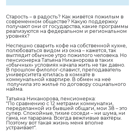
Старость – в радость? Как живётся пожилым в
современном обществе? Какую поддержку
получают они от государства, какие программы
реализуются на федеральном и региональном
уровнях?
Неспешно сварить кофе на собственной кухне,
полюбоваться видом из окна – кажется, так
выглядит обычное утро пожилого человека. Но
пенсионерка Татьяна Никанорова в таких
«обычных» условиях начала жить не так давно.
В прошлом филолог-славист, преподаватель
университета ютилась в комнате в
коммунальной квартире. В обмен на неё
получила это жильё по договору социального
найма.
Татьяна Никанорова, пенсионерка:
"По сравнению с 12 метрами коммуналки,
переделанной из бывшей общаги, мои 38 – это
супер. Спокойные, тихие соседи – ни шума, ни
гама, ни тарарама. Всегда вежливые вахтёры.
Поэтому вот такая жизнь меня вполне
устраивает".