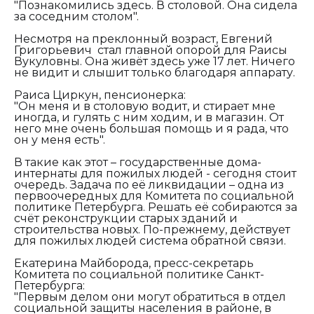
"Познакомились здесь. В столовой. Она сидела
за соседним столом".
Несмотря на преклонный возраст, Евгений
Григорьевич стал главной опорой для Раисы
Вукуловны. Она живёт здесь уже 17 лет. Ничего
не видит и слышит только благодаря аппарату.
Раиса Циркун, пенсионерка:
"Он меня и в столовую водит, и стирает мне
иногда, и гулять с ним ходим, и в магазин. От
него мне очень большая помощь и я рада, что
он у меня есть".
В такие как этот – государственные дома-
интернаты для пожилых людей - сегодня стоит
очередь. Задача по её ликвидации – одна из
первоочередных для Комитета по социальной
политике Петербурга. Решать её собираются за
счёт реконструкции старых зданий и
строительства новых. По-прежнему, действует
для пожилых людей система обратной связи.
Екатерина Майборода, пресс-секретарь
Комитета по социальной политике Санкт-
Петербурга:
"Первым делом они могут обратиться в отдел
социальной защиты населения в районе, в