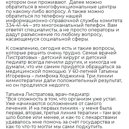
котором они проживают. Далее можно
обратиться в многофункциональные центры
по какому-либо вопросу. А также можно
обратиться по телефону нашей
информационно-справочной службы комитета:
334-41-44 – это многоканальный телефон. Вам
ответят специалисты, а не просто операторы и
дадут разъяснение по любому вопросу,
касающемуся социальной сферы.
К сожалению, сегодня есть и такие вопросы,
которые решить очень трудно. Семья врачей
Листратовых - детский хирург и детский
педиатр всегда лечили других, и никогда не
думали, что им самим придётся обращаться за
медицинской помощью. У 60-летней Татьяны
Игоревны – лимфома Ходжкина. Три линии
химиотерапии дали положительный результат,
но он продлился недолго.
Татьяна Листратова, врач-педиатр:
"Вся сложность в том, что организм уже устал.
Уже начинаются осложнения от самого
лечения. И на первых линиях - у меня была
первая, вторая, третья линия терапии – там всё
шло более или менее, и как-то с лекарствами
удавалось мне помочь за счёт государства и
как-то что-то могли мы сами подкупить.