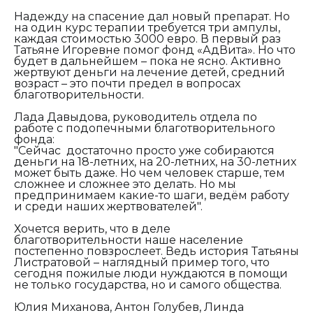
Надежду на спасение дал новый препарат. Но
на один курс терапии требуется три ампулы,
каждая стоимостью 3000 евро. В первый раз
Татьяне Игоревне помог фонд «АдВита». Но что
будет в дальнейшем – пока не ясно. Активно
жертвуют деньги на лечение детей, средний
возраст – это почти предел в вопросах
благотворительности.
Лада Давыдова, руководитель отдела по
работе с подопечными благотворительного
фонда:
"Сейчас достаточно просто уже собираются
деньги на 18-летних, на 20-летних, на 30-летних
может быть даже. Но чем человек старше, тем
сложнее и сложнее это делать. Но мы
предпринимаем какие-то шаги, ведём работу
и среди наших жертвователей".
Хочется верить, что в деле
благотворительности наше население
постепенно повзрослеет. Ведь история Татьяны
Листратовой – наглядный пример того, что
сегодня пожилые люди нуждаются в помощи
не только государства, но и самого общества.
Юлия Миханова, Антон Голубев, Линда