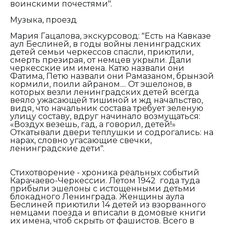
воинскими почестями".
Музыка, проезд
Мария Гацалова, экскурсовод:
"
Есть на Кавказе
аул Беслиней, в годы войны ленинградских
детей семьи черкессов спасли, приютили,
смерть презирая, от немцев укрыли. Дали
черкесские им имена. Катю назвали они
Фатима, Петю назвали они Рамазаном, брынзой
кормили, поили айраном.... О
т эшелонов, в
которых везли ленинградских детей всегда
веяло ужасающей тишиной и жд начальство,
видя, что начальник состава требует зеленую
улицу составу, вдруг начинало возмущаться:
«Воздух везешь, гад, а говорил, детей!»
Откатывали двери теплушки и содрогались: на
нарах, словно угасающие свечки,
ленинградские дети".
Стихотворение - хроника реальных событий
Карачаево-Черкессии. Летом 1942 года туда
прибыли эшелоны с истощенными детьми
блокадного Ленинграда. Женщины аула
Беслиней приютили 14 детей из взорванного
немцами поезда и вписали в домовые книги
их имена, чтоб скрыть от фашистов. Всего в