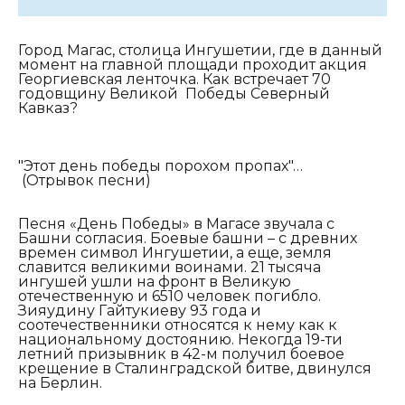
Город Магас, столица Ингушетии, где в данный
момент на главной площади проходит акция
Георгиевская ленточка. Как встречает 70
годовщину Великой Победы Северный
Кавказ?
"Этот день победы порохом пропах"…
(Отрывок песни)
Песня «День Победы» в Магасе звучала с
Башни согласия. Боевые башни – с древних
времен символ Ингушетии, а еще, земля
славится великими воинами. 21 тысяча
ингушей ушли на фронт в Великую
отечественную и 6510 человек погибло.
Зияудину Гайтукиеву 93 года и
соотечественники относятся к нему как к
национальному достоянию. Некогда 19-ти
летний призывник в 42-м получил боевое
крещение в Сталинградской битве, двинулся
на Берлин.