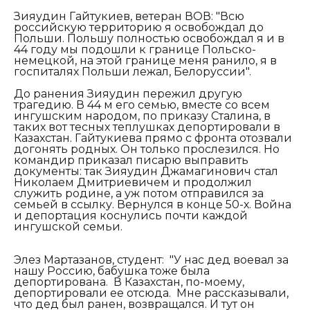
Зияудин Гайтукиев, ветеран ВОВ:
"
Всю
российскую территорию я освобождал до
Польши. Польшу полностью освобождал я и в
44 году мы подошли к границе Польско-
немецкой, на этой границе меня ранило,
я в
госпиталях Польши лежал, Белоруссии".
До ранения Зияудин пережил другую
трагедию. В 44 м его семью, вместе со всем
ингушским народом, по приказу Сталина, в
таких вот тесных теплушках депортировали в
Казахстан. Гайтукиева прямо с фронта отозвали
догонять родных. Он только прослезился. Но
командир приказал писарю выправить
документы: так Зияудин Джамагинович стал
Николаем Дмитриевичем и продолжил
служить родине, а уж потом отправился за
семьей в ссылку. Вернулся в конце 50-х. Война
и депортация коснулись почти каждой
ингушской семьи.
Элез Мартазанов, студент:
"
У нас дед воевал за
нашу Россию, бабушка тоже была
депортирована. В Казахстан, по-моему,
депортировали ее отсюда. Мне рассказывали,
что дед был ранен, возвращался. И тут он