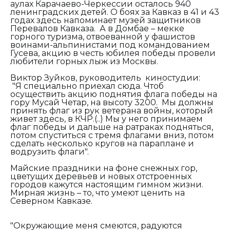
аулах Карачаево-Черкессии осталось 940
ленинградских детей. О боях за Кавказ в 41 и 43
годах здесь напоминает музей защитников
Перевалов Кавказа. А в Домбае – мекке
горного туризма, отвоеванной у фашистов
воинами-альпинистами под командованием
Гусева, акцию в честь юбилея победы провели
любители горных лыж из Москвы.
Виктор Зуйков, руководитель киностудии
:
"Я
специально приехал сюда. Чтоб
осуществить акцию поднятия флага победы на
гору Мусай Четар, на высоту 3200.
Мы должны
принять флаг из рук ветерана войны, который
живет здесь, в КЧР.(..) Мы у него принимаем
флаг победы и дальше на ратраках подняться,
потом спуститься с тремя флагами вниз, потом
сделать несколько кругов на параплане и
водрузить флаги".
Майские праздники
на фоне
снежных гор,
цветущих деревьев и новых отстроенных
городов кажутся настоящим гимном жизни.
Мирная жизнь – то, что умеют ценить на
Северном Кавказе.
"Окружающие меня смеются, радуются