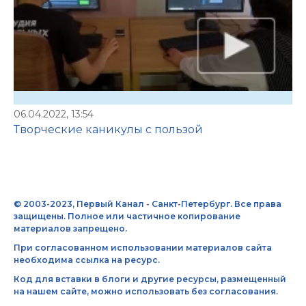
06.04.2022, 13:54
Творческие каникулы с пользой
© 2003-2023, Первый Канал - Санкт-Петербург. Все права
защищены. Полное или частичное копирование
материалов запрещено.
При согласованном использовании материалов сайта
необходима ссылка на ресурс.
Код для вставки в блоги и другие ресурсы, размещенный
на нашем сайте, можно использовать без согласования.