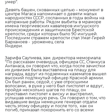
умер".
Девять башен, скованных цепью – монумент в
центре Магаса напоминает о девяти малых
народностях СССР, сосланных в годы войны на
каторжные работы. Рядом выбиты в мраморе
имена георгиевских кавалеров ингушского
происхождения и защитников Брестской
крепости, среди которых было 90 ингушей.
Последним стражем крепости стал Умат-Гирей
Барханоев - уроженец села
Яндер
Зарифа Саутиева, зам. директора мемориала:
"
По рассказам очевидца, офицера СС, Станкуса
Антанаса, он говорил что, когда после зачистки
их дивизия была выставлена на плацу для
награды, вдруг из подземных казематов вышел
высокий подтянутый офицер Красной армии.
Он был ранен, седой, с уже отросшими
волосами, в руке у него был пистолет и вдруг,
пройдя несколько шагов по плацу, он
приставил пистолет к виску и выстрелил,
услышав немецкую речь. Он говорил о том, что
видавшие виды немецкие генерал отдали
честь этому офицеру и после того, как он
погиб, приказал похоронить его со всеми