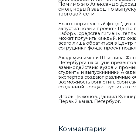
Помимо это Александр Дрозд
смол, новый завод по выпуск
торговой сети.
Благотворительный фонд "Диак
запустил новый проект - Центр
наборы, средства гигиены, теплы
может получить каждый, кто ока
всего лишь обратиться в Центр
сотрудники фонда просят подкл
Академия имени Штиглица, Фон
Петербурга накануне презентов
взаимодействию вузов и промыш
студенты и выпускниники Акаде
экспертов создают различные о
возможность воплотить свои с
созданный продукт пустить в с
Игорь Цыжонов. Даниил Кушнере
Первый канал. Петербург.
Комментарии