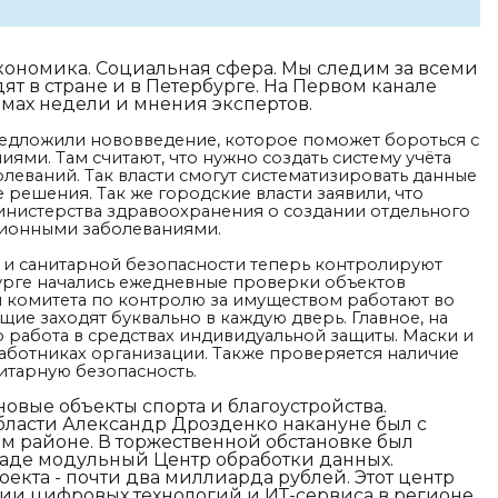
Экономика. Социальная сфера. Мы следим за всеми
т в стране и в Петербурге. На Первом канале
емах недели и мнения экспертов.
едложили нововведение, которое поможет бороться с
и. Там считают, что нужно создать систему учёта
леваний. Так власти смогут систематизировать данные
решения. Так же городские власти заявили, что
истерства здравоохранения о создании отдельного
ционными заболеваниями.
и санитарной безопасности теперь контролируют
урге начались ежедневные проверки объектов
и комитета по контролю за имуществом работают во
ие заходят буквально в каждую дверь. Главное, на
 работа в средствах индивидуальной защиты. Маски и
работниках организации. Также проверяется наличие
итарную безопасность.
 новые объекты спорта и благоустройства.
бласти Александр Дрозденко накануне был с
м районе. В торжественной обстановке был
паде модульный Центр обработки данных.
екта - почти два миллиарда рублей. Этот центр
тии цифровых технологий и ИТ-сервиса в регионе.