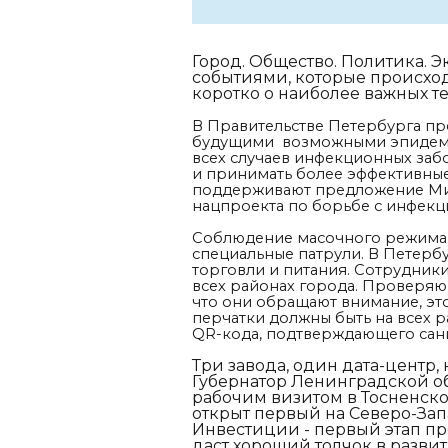
Город. Общество. Политика. 
событиями, которые происходя
коротко о наиболее важных т
В Правительстве Петербурга пр
будущими возможными эпидемиям
всех случаев инфекционных забо
и принимать более эффективные 
поддерживают предложение Мин
нацпроекта по борьбе с инфек
Соблюдение масочного режима 
специальные патрули. В Петерб
торговли и питания. Сотрудник
всех районах города. Проверяющ
что они обращают внимание, это
перчатки должны быть на всех 
QR-кода, подтверждающего сан
Три завода, один дата-центр,
Губернатор Ленинградской о
рабочим визитом в Тосненско
открыт первый на Северо-За
Инвестиции - первый этап про
даст хороший толчок в разви