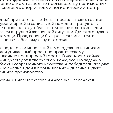
енко открыл завод по производству полимерных
у световых опор и новый логистический центр
ония" при поддержке Фонда президентских грантов
 гуманитарной и социальной помощи. Продуктовые
е носки, одежду, обувь, в том числе и детские вещи,
зался в трудной жизненной ситуации. Для этого нужно
 помощи. Правда, вещи быстро заканчиваются и
ючиться к благому делу и горожан.
д поддержки инноваций и молодежных инициатив
али уникальный проект по практическому
ленных предприятий города. В частности, сейчас
мии участвуют в творческом конкурсе. По заданию
бъекты современного искусства. А победители получат
амые смелые идеи в промышленном дизайне и даже
ерийное производство.
вич. Линда Черкасова и Ангелина Введенская.