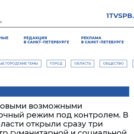
1TVSPB
К
НЫЕ
РЕДАКЦИЯ
РЕКЛАМА
В САНКТ-ПЕТЕРБУРГЕ
В САНКТ-ПЕТЕБУРГЕ
ЫЕ ГОРОДСКИЕ ТЕМЫ
ГОРОД
ОБЛАСТЬ
ОБЩЕСТВО
 новыми возможными
чный режим под контролем. В
ласти открыли сразу три
нтр гуманитарной и социальной