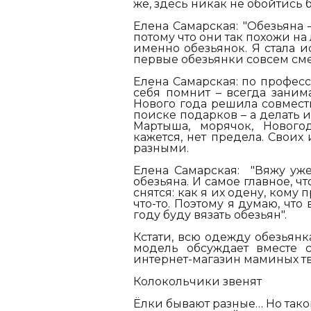
же,
здесь никак не обойтись 
Елена Самарская:
"
Обезьяна –
потому что они так похожи н
именно обезьянок. Я стала ис
первые обезьянки совсем см
Елена Самарская: по професс
себя помнит – всегда заним
Нового года решила совмести
поиске подарков – а делать 
Мартыша, морячок, Новогод
кажется, нет предела. Свои
разными.
Елена Самарская:
"В
яжу уже
обезьяна. И самое главное, ч
снятся: как я их одену, ком
что-то. Поэтому я думаю, что
году буду вязать обезьян".
Кстати, всю одежду обезьян
модель обсуждает вместе 
интернет-магазин маминых т
Колокольчики звенят
Ёлки бывают разные… Но тако