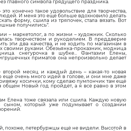
без главного символа грядущего праздника.
 это конечно такое удовольствие для творчества,
а людей. И меня это ещё больше вдохновило делать
кать форму, сшила из тряпочек, стала вязать. Вот
ешные получились".
ии – маркетолог, а по жизни – художник. Сколько
алась творчеством и рукоделием. В преддверие
ть эти два качества, и не ходить по магазинам в
их своими руками. Обезьянка-проказник, модница
ница. снегурочка в шубке... Фантазии Елены,
х игрушечных приматов она непроизвольно делает
 второй месяц и каждый день – какая-то новая
то ещё очень много идей в голове, и они мне даже
у привяжу косички, кому сделаю пумпончик там ещё
 в общем Новый год пройдёт, а я всё равно в этом
кам Елена тоже связала или сшила. Каждую новую
с сыном, который уже подумывает о создании
ворений.
й, похоже, петербуржцы ещё не видели. Высотой в