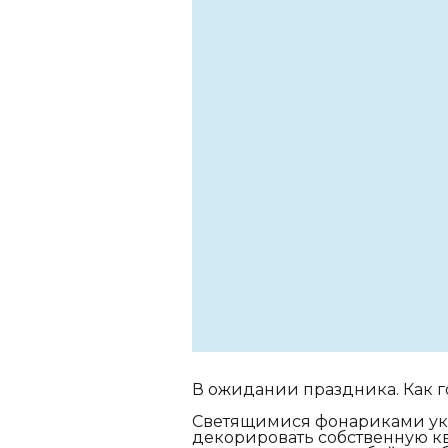
В ожидании праздника. Как го
Светящимися фонариками укр
декорировать собственную кв