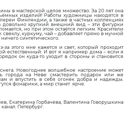
ны в мастерской целое множество. За 20 лет она
бъёмных изделий! Работы художницы находятся в
алереи Финляндии, а также в частных коллекциях
а довольно хрупкий внешний вид – эти фигурки
ломается, но при этом остаётся легким. Красители
 свёклу, куркуму, чай – добавляет прямо в мучной
т ничего синтетического.
з-за этого мне кажется и свет, который проходит
кой естественный. И вот я например дома – если я
орядок он куда-то уходит в стороны и становится
у снега. Новогоднее волшебное настроение может
ь города на Неве: смастерить подарок или же
нам и впустить в себя огонёк добра и надежды.
гутся фонарики, а мир станет ярче.
ев, Екатерина Горбачёва, Валентина Говорушкина
канал. Петербург.