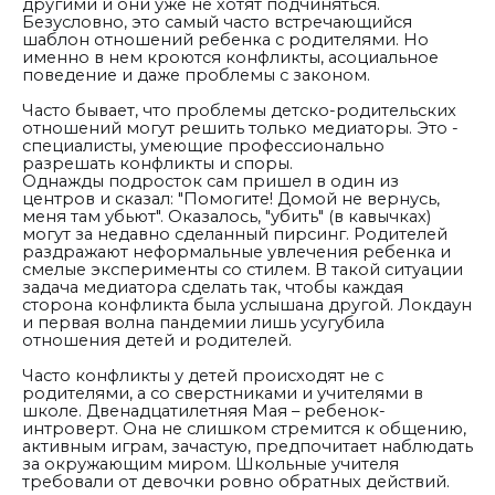
другими и они уже не хотят подчиняться.
Безусловно, это самый часто встречающийся
шаблон отношений ребенка с родителями. Но
именно в нем кроются конфликты, асоциальное
поведение и даже проблемы с законом.
Часто бывает, что проблемы детско-родительских
отношений могут решить только медиаторы. Это -
специалисты, умеющие профессионально
разрешать конфликты и споры.
Однажды подросток сам пришел в один из
центров и сказал: "Помогите! Домой не вернусь,
меня там убьют". Оказалось, "убить" (в кавычках)
могут за недавно сделанный пирсинг. Родителей
раздражают неформальные увлечения ребенка и
смелые эксперименты со стилем. В такой ситуации
задача медиатора сделать так, чтобы каждая
сторона конфликта была услышана другой. Локдаун
и первая волна пандемии лишь усугубила
отношения детей и родителей.
Часто конфликты у детей происходят не с
родителями, а со сверстниками и учителями в
школе. Двенадцатилетняя Мая – ребенок-
интроверт. Она не слишком стремится к общению,
активным играм, зачастую, предпочитает наблюдать
за окружающим миром. Школьные учителя
требовали от девочки ровно обратных действий.